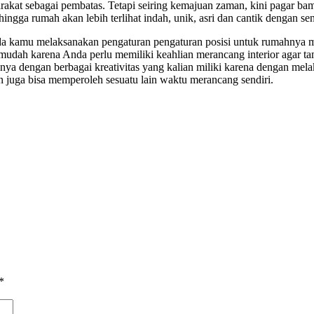
akat sebagai pembatas. Tetapi seiring kemajuan zaman, kini pagar bam
ingga rumah akan lebih terlihat indah, unik, asri dan cantik dengan s
ada kamu melaksanakan pengaturan pengaturan posisi untuk rumahnya m
 mudah karena Anda perlu memiliki keahlian merancang interior agar ta
nnya dengan berbagai kreativitas yang kalian miliki karena dengan mela
n juga bisa memperoleh sesuatu lain waktu merancang sendiri.
*