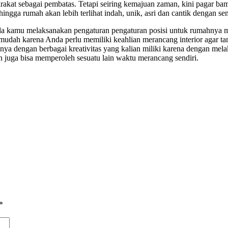
akat sebagai pembatas. Tetapi seiring kemajuan zaman, kini pagar bam
ingga rumah akan lebih terlihat indah, unik, asri dan cantik dengan s
ada kamu melaksanakan pengaturan pengaturan posisi untuk rumahnya m
 mudah karena Anda perlu memiliki keahlian merancang interior agar ta
nnya dengan berbagai kreativitas yang kalian miliki karena dengan mela
n juga bisa memperoleh sesuatu lain waktu merancang sendiri.
*