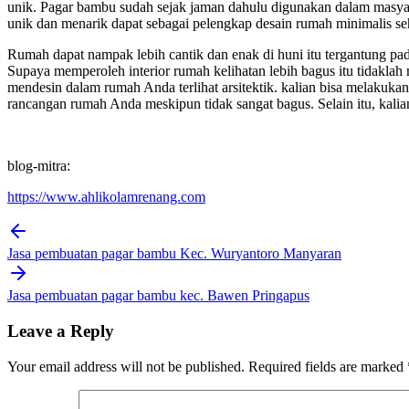
unik. Pagar bambu sudah sejak jaman dahulu digunakan dalam masyar
unik dan menarik dapat sebagai pelengkap desain rumah minimalis seh
Rumah dapat nampak lebih cantik dan enak di huni itu tergantung p
Supaya memperoleh interior rumah kelihatan lebih bagus itu tidaklah
mendesin dalam rumah Anda terlihat arsitektik. kalian bisa melakuka
rancangan rumah Anda meskipun tidak sangat bagus. Selain itu, kalia
blog-mitra:
https://www.ahlikolamrenang.com
Post
navigation
Jasa pembuatan pagar bambu Kec. Wuryantoro Manyaran
Jasa pembuatan pagar bambu kec. Bawen Pringapus
Leave a Reply
Your email address will not be published.
Required fields are marked