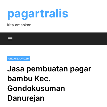
Skip
to
pagartralis
content
kita amankan
UNCATEGORIZED
Jasa pembuatan pagar
bambu Kec.
Gondokusuman
Danurejan