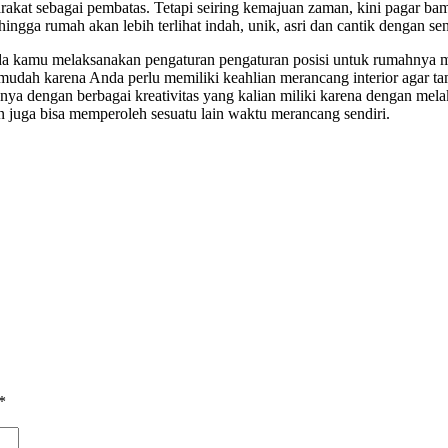
akat sebagai pembatas. Tetapi seiring kemajuan zaman, kini pagar bam
ingga rumah akan lebih terlihat indah, unik, asri dan cantik dengan s
ada kamu melaksanakan pengaturan pengaturan posisi untuk rumahnya m
 mudah karena Anda perlu memiliki keahlian merancang interior agar ta
nnya dengan berbagai kreativitas yang kalian miliki karena dengan mela
n juga bisa memperoleh sesuatu lain waktu merancang sendiri.
*