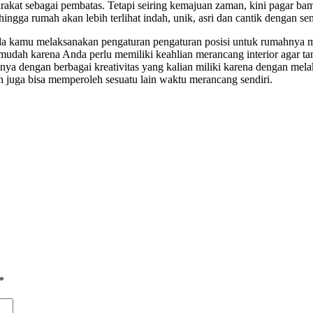
akat sebagai pembatas. Tetapi seiring kemajuan zaman, kini pagar bam
ingga rumah akan lebih terlihat indah, unik, asri dan cantik dengan s
ada kamu melaksanakan pengaturan pengaturan posisi untuk rumahnya m
 mudah karena Anda perlu memiliki keahlian merancang interior agar ta
nnya dengan berbagai kreativitas yang kalian miliki karena dengan mela
n juga bisa memperoleh sesuatu lain waktu merancang sendiri.
*