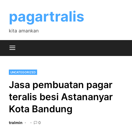
Skip
to
pagartralis
content
kita amankan
UNCATEGORIZED
Jasa pembuatan pagar
teralis besi Astananyar
Kota Bandung
tralmin
0