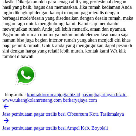
klasik
Dikerjakan oleh para tenaga ahli yang profesional dengan
hasil yang baik, bagus dan memuaskan.
Jika rumah kediaman Anda
ingin dilengkapi dengan kanopi maupun pagar teralis dengan
berbagai mode/desain yang diseduaikan dengan desain rumah, maka
jangan ragu untuk menghubungi kami. Kami siap membantu
mewujudkan rumah Anda jadi lebih menarik, aman dan nyaman.
Pagar untuk rumah umumnya bukan untuk elemen keamanan saja
namun bisa juga bagian interior rumah yang akan menjadi ciri khas
bagi pemilik rumah. Untuk anda yang menginginkan dapat pesan di
sini dengan harga yang relatif lebih murah.
kontak kami WA klik
tombol dibawah
blog-mitra:
kontraktorrumahjogja.biz.id
pasangbajaringan.biz.id
www.tukangkolamrenang.com
berkaryajaya.com
Post
navigation
Jasa pembuatan pagar teralis besi Cibeureum Kota Tasikmalaya
Jasa pembuatan pagar teralis besi Ampel Kab. Boyolali