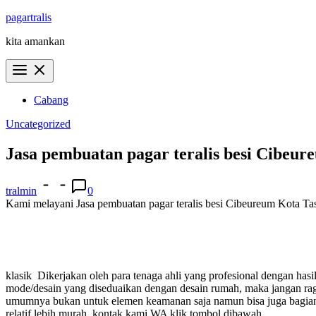
Skip
pagartralis
to
kita amankan
content
Cabang
Uncategorized
Jasa pembuatan pagar teralis besi Cibeu
tralmin
0
Kami melayani Jasa pembuatan pagar teralis besi Cibeureum Kota Tasi
klasik
Dikerjakan oleh para tenaga ahli yang profesional dengan ha
mode/desain yang diseduaikan dengan desain rumah, maka jangan 
umumnya bukan untuk elemen keamanan saja namun bisa juga bagian i
relatif lebih murah.
kontak kami WA klik tombol dibawah