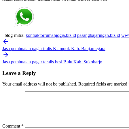
blog-mitra:
kontraktorrumahjogja.biz.id
pasangbajaringan.biz.id
www
Post
navigation
Jasa pembuatan pagar tralis Klampok Kab. Banjarnegara
Jasa pembuatan pagar teralis besi Bulu Kab. Sukoharjo
Leave a Reply
Your email address will not be published.
Required fields are marked
Comment
*