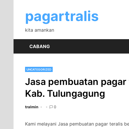
Skip
to
pagartralis
content
kita amankan
CABANG
UNCATEGORIZED
Jasa pembuatan pagar t
Kab. Tulungagung
tralmin
0
Kami melayani Jasa pembuatan pagar teralis 