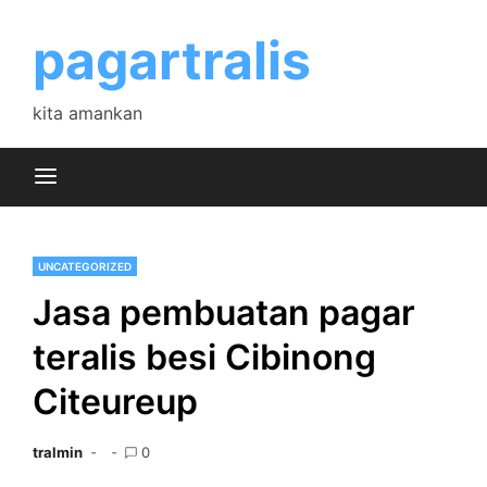
Skip
to
pagartralis
content
kita amankan
UNCATEGORIZED
Jasa pembuatan pagar
teralis besi Cibinong
Citeureup
tralmin
0