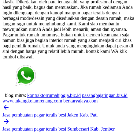
klasik
Dikerjakan oleh para tenaga ahli yang profesional dengan
hasil yang baik, bagus dan memuaskan.
Jika rumah kediaman Anda
ingin dilengkapi dengan kanopi maupun pagar teralis dengan
berbagai mode/desain yang diseduaikan dengan desain rumah, maka
jangan ragu untuk menghubungi kami. Kami siap membantu
mewujudkan rumah Anda jadi lebih menarik, aman dan nyaman.
Pagar untuk rumah umumnya bukan untuk elemen keamanan saja
namun bisa juga bagian interior rumah yang akan menjadi ciri khas
bagi pemilik rumah. Untuk anda yang menginginkan dapat pesan di
sini dengan harga yang relatif lebih murah.
kontak kami WA klik
tombol dibawah
blog-mitra:
kontraktorrumahjogja.biz.id
pasangbajaringan.biz.id
www.tukangkolamrenang.com
berkaryajaya.com
Post
navigation
Jasa pembuatan pagar teralis besi Jaken Kab. Pati
Jasa pembuatan pagar teralis besi Sumbersari Kab. Jember