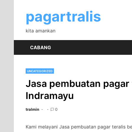
Skip
to
pagartralis
content
kita amankan
CABANG
UNCATEGORIZED
Jasa pembuatan pagar t
Indramayu
tralmin
0
Kami melayani Jasa pembuatan pagar teralis b