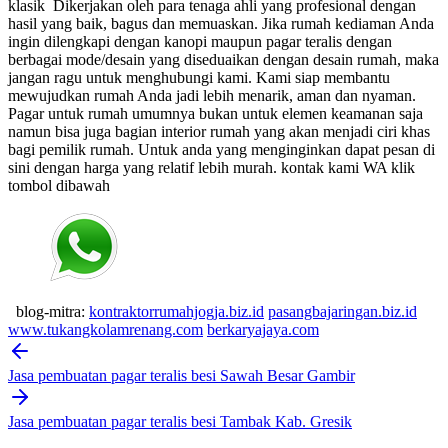
klasik
Dikerjakan oleh para tenaga ahli yang profesional dengan
hasil yang baik, bagus dan memuaskan.
Jika rumah kediaman Anda
ingin dilengkapi dengan kanopi maupun pagar teralis dengan
berbagai mode/desain yang diseduaikan dengan desain rumah, maka
jangan ragu untuk menghubungi kami. Kami siap membantu
mewujudkan rumah Anda jadi lebih menarik, aman dan nyaman.
Pagar untuk rumah umumnya bukan untuk elemen keamanan saja
namun bisa juga bagian interior rumah yang akan menjadi ciri khas
bagi pemilik rumah. Untuk anda yang menginginkan dapat pesan di
sini dengan harga yang relatif lebih murah.
kontak kami WA klik
tombol dibawah
blog-mitra:
kontraktorrumahjogja.biz.id
pasangbajaringan.biz.id
www.tukangkolamrenang.com
berkaryajaya.com
Post
navigation
Jasa pembuatan pagar teralis besi Sawah Besar Gambir
Jasa pembuatan pagar teralis besi Tambak Kab. Gresik