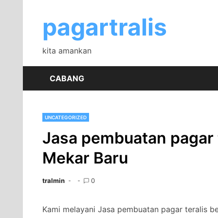
Skip
to
pagartralis
content
kita amankan
CABANG
UNCATEGORIZED
Jasa pembuatan pagar t
Mekar Baru
tralmin
0
Kami melayani Jasa pembuatan pagar teralis bes