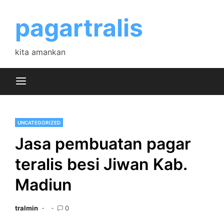
Skip
to
pagartralis
content
kita amankan
UNCATEGORIZED
Jasa pembuatan pagar
teralis besi Jiwan Kab.
Madiun
tralmin
0