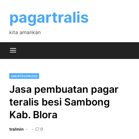
Skip
to
pagartralis
content
kita amankan
UNCATEGORIZED
Jasa pembuatan pagar
teralis besi Sambong
Kab. Blora
tralmin
0