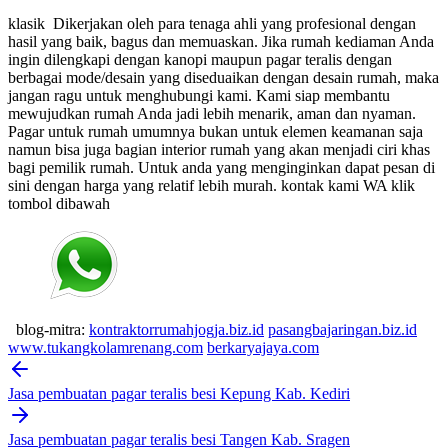
klasik
Dikerjakan oleh para tenaga ahli yang profesional dengan
hasil yang baik, bagus dan memuaskan.
Jika rumah kediaman Anda
ingin dilengkapi dengan kanopi maupun pagar teralis dengan
berbagai mode/desain yang diseduaikan dengan desain rumah, maka
jangan ragu untuk menghubungi kami. Kami siap membantu
mewujudkan rumah Anda jadi lebih menarik, aman dan nyaman.
Pagar untuk rumah umumnya bukan untuk elemen keamanan saja
namun bisa juga bagian interior rumah yang akan menjadi ciri khas
bagi pemilik rumah. Untuk anda yang menginginkan dapat pesan di
sini dengan harga yang relatif lebih murah.
kontak kami WA klik
tombol dibawah
blog-mitra:
kontraktorrumahjogja.biz.id
pasangbajaringan.biz.id
www.tukangkolamrenang.com
berkaryajaya.com
Post
navigation
Jasa pembuatan pagar teralis besi Kepung Kab. Kediri
Jasa pembuatan pagar teralis besi Tangen Kab. Sragen