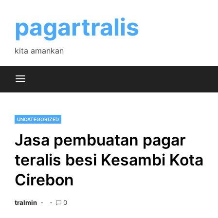
Skip
to
pagartralis
content
kita amankan
UNCATEGORIZED
Jasa pembuatan pagar
teralis besi Kesambi Kota
Cirebon
tralmin
0