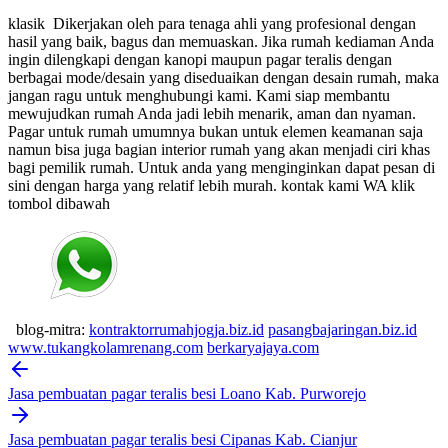
klasik
Dikerjakan oleh para tenaga ahli yang profesional dengan
hasil yang baik, bagus dan memuaskan.
Jika rumah kediaman Anda
ingin dilengkapi dengan kanopi maupun pagar teralis dengan
berbagai mode/desain yang diseduaikan dengan desain rumah, maka
jangan ragu untuk menghubungi kami. Kami siap membantu
mewujudkan rumah Anda jadi lebih menarik, aman dan nyaman.
Pagar untuk rumah umumnya bukan untuk elemen keamanan saja
namun bisa juga bagian interior rumah yang akan menjadi ciri khas
bagi pemilik rumah. Untuk anda yang menginginkan dapat pesan di
sini dengan harga yang relatif lebih murah.
kontak kami WA klik
tombol dibawah
blog-mitra:
kontraktorrumahjogja.biz.id
pasangbajaringan.biz.id
www.tukangkolamrenang.com
berkaryajaya.com
Post
navigation
Jasa pembuatan pagar teralis besi Loano Kab. Purworejo
Jasa pembuatan pagar teralis besi Cipanas Kab. Cianjur