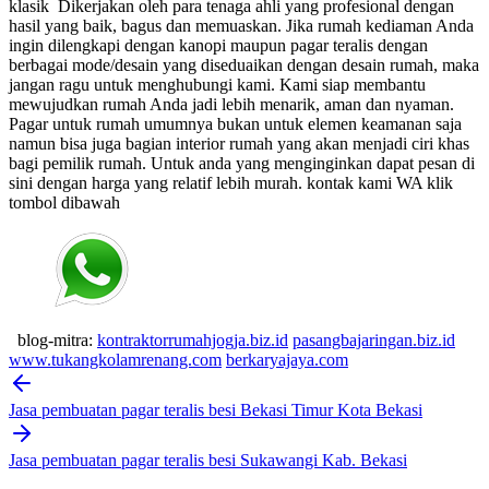
klasik
Dikerjakan oleh para tenaga ahli yang profesional dengan
hasil yang baik, bagus dan memuaskan.
Jika rumah kediaman Anda
ingin dilengkapi dengan kanopi maupun pagar teralis dengan
berbagai mode/desain yang diseduaikan dengan desain rumah, maka
jangan ragu untuk menghubungi kami. Kami siap membantu
mewujudkan rumah Anda jadi lebih menarik, aman dan nyaman.
Pagar untuk rumah umumnya bukan untuk elemen keamanan saja
namun bisa juga bagian interior rumah yang akan menjadi ciri khas
bagi pemilik rumah. Untuk anda yang menginginkan dapat pesan di
sini dengan harga yang relatif lebih murah.
kontak kami WA klik
tombol dibawah
blog-mitra:
kontraktorrumahjogja.biz.id
pasangbajaringan.biz.id
www.tukangkolamrenang.com
berkaryajaya.com
Post
navigation
Jasa pembuatan pagar teralis besi Bekasi Timur Kota Bekasi
Jasa pembuatan pagar teralis besi Sukawangi Kab. Bekasi