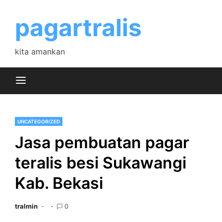
Skip
to
pagartralis
content
kita amankan
UNCATEGORIZED
Jasa pembuatan pagar
teralis besi Sukawangi
Kab. Bekasi
tralmin
0