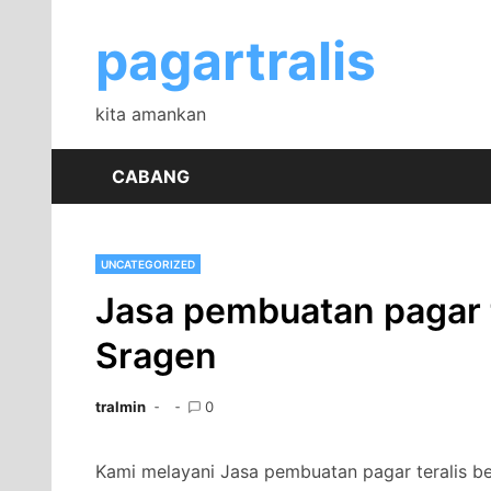
Skip
to
pagartralis
content
kita amankan
CABANG
UNCATEGORIZED
Jasa pembuatan pagar t
Sragen
tralmin
0
Kami melayani Jasa pembuatan pagar teralis be