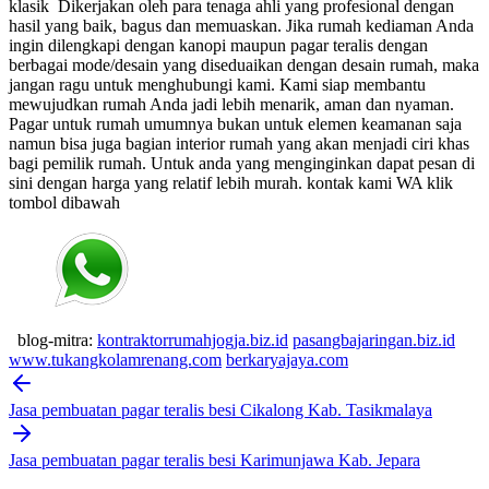
klasik
Dikerjakan oleh para tenaga ahli yang profesional dengan
hasil yang baik, bagus dan memuaskan.
Jika rumah kediaman Anda
ingin dilengkapi dengan kanopi maupun pagar teralis dengan
berbagai mode/desain yang diseduaikan dengan desain rumah, maka
jangan ragu untuk menghubungi kami. Kami siap membantu
mewujudkan rumah Anda jadi lebih menarik, aman dan nyaman.
Pagar untuk rumah umumnya bukan untuk elemen keamanan saja
namun bisa juga bagian interior rumah yang akan menjadi ciri khas
bagi pemilik rumah. Untuk anda yang menginginkan dapat pesan di
sini dengan harga yang relatif lebih murah.
kontak kami WA klik
tombol dibawah
blog-mitra:
kontraktorrumahjogja.biz.id
pasangbajaringan.biz.id
www.tukangkolamrenang.com
berkaryajaya.com
Post
navigation
Jasa pembuatan pagar teralis besi Cikalong Kab. Tasikmalaya
Jasa pembuatan pagar teralis besi Karimunjawa Kab. Jepara