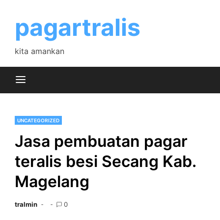
Skip
to
pagartralis
content
kita amankan
UNCATEGORIZED
Jasa pembuatan pagar
teralis besi Secang Kab.
Magelang
tralmin
0