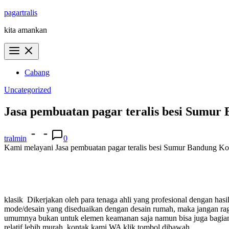
Skip
pagartralis
to
kita amankan
content
Cabang
Uncategorized
Jasa pembuatan pagar teralis besi Sumu
tralmin
0
Kami melayani Jasa pembuatan pagar teralis besi Sumur Bandung Kota
klasik
Dikerjakan oleh para tenaga ahli yang profesional dengan ha
mode/desain yang diseduaikan dengan desain rumah, maka jangan 
umumnya bukan untuk elemen keamanan saja namun bisa juga bagian i
relatif lebih murah.
kontak kami WA klik tombol dibawah