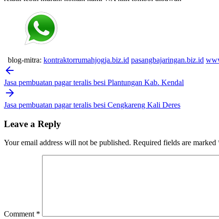
blog-mitra:
kontraktorrumahjogja.biz.id
pasangbajaringan.biz.id
www
Post
navigation
Jasa pembuatan pagar teralis besi Plantungan Kab. Kendal
Jasa pembuatan pagar teralis besi Cengkareng Kali Deres
Leave a Reply
Your email address will not be published.
Required fields are marked
Comment
*