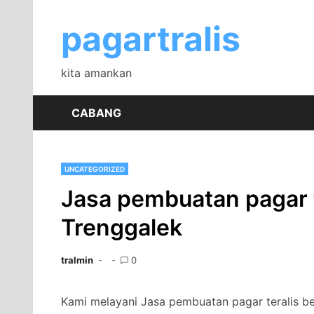
Skip
to
pagartralis
content
kita amankan
CABANG
UNCATEGORIZED
Jasa pembuatan pagar t
Trenggalek
tralmin
0
Kami melayani Jasa pembuatan pagar teralis b