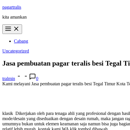
Skip
pagartralis
to
kita amankan
content
Cabang
Uncategorized
Jasa pembuatan pagar teralis besi Tegal 
tralmin
0
Kami melayani Jasa pembuatan pagar teralis besi Tegal Timur Kota Teg
klasik
Dikerjakan oleh para tenaga ahli yang profesional dengan ha
mode/desain yang diseduaikan dengan desain rumah, maka jangan 
umumnya bukan untuk elemen keamanan saja namun bisa juga bagian i
relatif lebih murah.
kontak kami WA klik tombol dibawah