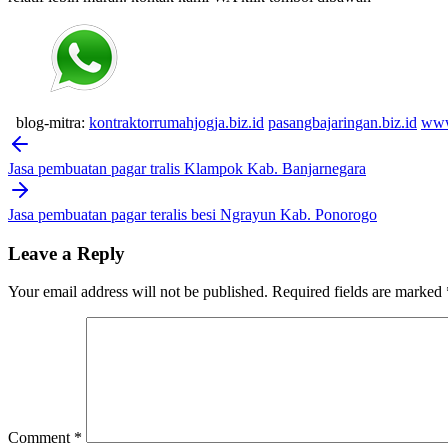
blog-mitra:
kontraktorrumahjogja.biz.id
pasangbajaringan.biz.id
www
Post
navigation
Jasa pembuatan pagar tralis Klampok Kab. Banjarnegara
Jasa pembuatan pagar teralis besi Ngrayun Kab. Ponorogo
Leave a Reply
Your email address will not be published.
Required fields are marked
Comment
*