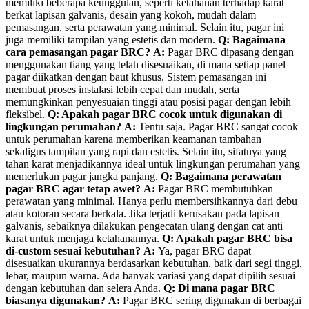
memiliki beberapa keunggulan, seperti ketahanan terhadap karat
berkat lapisan galvanis, desain yang kokoh, mudah dalam
pemasangan, serta perawatan yang minimal. Selain itu, pagar ini
juga memiliki tampilan yang estetis dan modern.
Q: Bagaimana
cara pemasangan pagar BRC?
A:
Pagar BRC dipasang dengan
menggunakan tiang yang telah disesuaikan, di mana setiap panel
pagar diikatkan dengan baut khusus. Sistem pemasangan ini
membuat proses instalasi lebih cepat dan mudah, serta
memungkinkan penyesuaian tinggi atau posisi pagar dengan lebih
fleksibel.
Q: Apakah pagar BRC cocok untuk digunakan di
lingkungan perumahan?
A:
Tentu saja. Pagar BRC sangat cocok
untuk perumahan karena memberikan keamanan tambahan
sekaligus tampilan yang rapi dan estetis. Selain itu, sifatnya yang
tahan karat menjadikannya ideal untuk lingkungan perumahan yang
memerlukan pagar jangka panjang.
Q: Bagaimana perawatan
pagar BRC agar tetap awet?
A:
Pagar BRC membutuhkan
perawatan yang minimal. Hanya perlu membersihkannya dari debu
atau kotoran secara berkala. Jika terjadi kerusakan pada lapisan
galvanis, sebaiknya dilakukan pengecatan ulang dengan cat anti
karat untuk menjaga ketahanannya.
Q: Apakah pagar BRC bisa
di-custom sesuai kebutuhan?
A:
Ya, pagar BRC dapat
disesuaikan ukurannya berdasarkan kebutuhan, baik dari segi tinggi,
lebar, maupun warna. Ada banyak variasi yang dapat dipilih sesuai
dengan kebutuhan dan selera Anda.
Q: Di mana pagar BRC
biasanya digunakan?
A:
Pagar BRC sering digunakan di berbagai