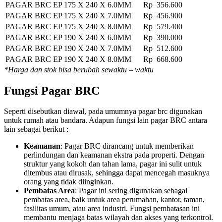
PAGAR BRC EP 175 X 240 X 6.0MM
Rp 356.600
PAGAR BRC EP 175 X 240 X 7.0MM
Rp 456.900
PAGAR BRC EP 175 X 240 X 8.0MM
Rp 579.400
PAGAR BRC EP 190 X 240 X 6.0MM
Rp 390.000
PAGAR BRC EP 190 X 240 X 7.0MM
Rp 512.600
PAGAR BRC EP 190 X 240 X 8.0MM
Rp 668.600
*Harga dan stok bisa berubah sewaktu – waktu
Fungsi Pagar BRC
Seperti disebutkan diawal, pada umumnya pagar brc digunakan
untuk rumah atau bandara. Adapun fungsi lain pagar BRC antara
lain sebagai berikut :
Keamanan
: Pagar BRC dirancang untuk memberikan
perlindungan dan keamanan ekstra pada properti. Dengan
struktur yang kokoh dan tahan lama, pagar ini sulit untuk
ditembus atau dirusak, sehingga dapat mencegah masuknya
orang yang tidak diinginkan.
Pembatas Area
: Pagar ini sering digunakan sebagai
pembatas area, baik untuk area perumahan, kantor, taman,
fasilitas umum, atau area industri. Fungsi pembatasan ini
membantu menjaga batas wilayah dan akses yang terkontrol.