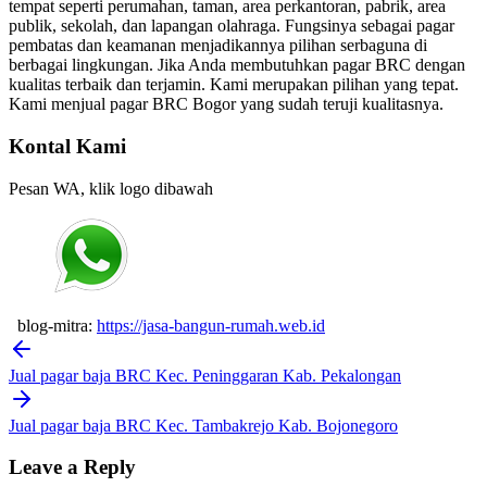
tempat seperti perumahan, taman, area perkantoran, pabrik, area
publik, sekolah, dan lapangan olahraga. Fungsinya sebagai pagar
pembatas dan keamanan menjadikannya pilihan serbaguna di
berbagai lingkungan. Jika Anda membutuhkan pagar BRC dengan
kualitas terbaik dan terjamin. Kami merupakan pilihan yang tepat.
Kami menjual pagar BRC Bogor yang sudah teruji kualitasnya.
Kontal Kami
Pesan WA, klik logo dibawah
blog-mitra:
https://jasa-bangun-rumah.web.id
Post
navigation
Jual pagar baja BRC Kec. Peninggaran Kab. Pekalongan
Jual pagar baja BRC Kec. Tambakrejo Kab. Bojonegoro
Leave a Reply