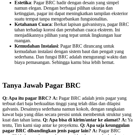
Estetika
: Pagar BRC hadir dengan desain yang simpel
namun elegan. Dengan berbagai pilihan ukuran dan
ketinggian, pagar ini dapat meningkatkan tampilan eksterior
suatu tempat tanpa mengorbankan fungsionalitas.
Ketahanan Cuaca
: Berkat lapisan galvanisnya, pagar BRC
tahan terhadap korosi dan perubahan cuaca ekstrem. Ini
menjadikannya pilihan yang tepat untuk lingkungan luar
ruangan.
Kemudahan Instalasi
: Pagar BRC dirancang untuk
kemudahan instalasi dengan sistem baut dan pengait yang
sederhana. Dan fungsi BRC adalah mengurangi waktu dan
biaya pemasangan. Sehingga kamu bisa lebih hemat.
Tanya Jawab Pagar BRC
Q: Apa itu pagar BRC?
A:
Pagar BRC adalah jenis pagar yang
terbuat dari baja berkualitas tinggi yang telah dilas dan dilapisi
galvanis. Desainnya sederhana namun kokoh, dengan rangkaian
kawat baja yang dilas secara presisi untuk membentuk struktur yang
kuat dan tahan lama.
Q: Apa bisa di kirim/antar ke alamat?
A:
Ya
tentu, Tim kami siap antar ke proyekmu.
Q: Apa saja keunggulan
pagar BRC dibandingkan jenis pagar lain?
A:
Pagar BRC