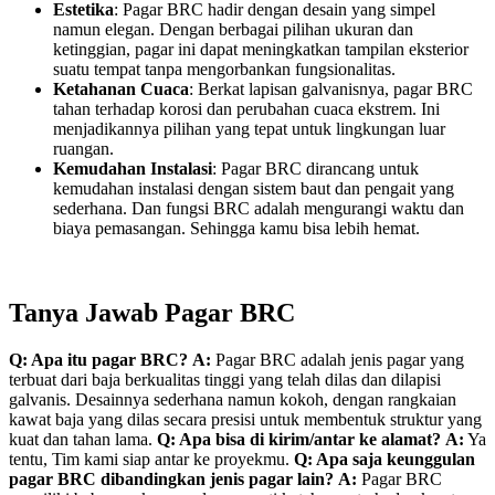
Estetika
: Pagar BRC hadir dengan desain yang simpel
namun elegan. Dengan berbagai pilihan ukuran dan
ketinggian, pagar ini dapat meningkatkan tampilan eksterior
suatu tempat tanpa mengorbankan fungsionalitas.
Ketahanan Cuaca
: Berkat lapisan galvanisnya, pagar BRC
tahan terhadap korosi dan perubahan cuaca ekstrem. Ini
menjadikannya pilihan yang tepat untuk lingkungan luar
ruangan.
Kemudahan Instalasi
: Pagar BRC dirancang untuk
kemudahan instalasi dengan sistem baut dan pengait yang
sederhana. Dan fungsi BRC adalah mengurangi waktu dan
biaya pemasangan. Sehingga kamu bisa lebih hemat.
Tanya Jawab Pagar BRC
Q: Apa itu pagar BRC?
A:
Pagar BRC adalah jenis pagar yang
terbuat dari baja berkualitas tinggi yang telah dilas dan dilapisi
galvanis. Desainnya sederhana namun kokoh, dengan rangkaian
kawat baja yang dilas secara presisi untuk membentuk struktur yang
kuat dan tahan lama.
Q: Apa bisa di kirim/antar ke alamat?
A:
Ya
tentu, Tim kami siap antar ke proyekmu.
Q: Apa saja keunggulan
pagar BRC dibandingkan jenis pagar lain?
A:
Pagar BRC