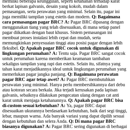
memiliki beberapa keunggulan, seperti ketahanan terhadap karat
berkat lapisan galvanis, desain yang kokoh, mudah dalam
pemasangan, serta perawatan yang minimal. Selain itu, pagar ini
juga memiliki tampilan yang estetis dan modern.
Q: Bagaimana
cara pemasangan pagar BRC?
A:
Pagar BRC dipasang dengan
menggunakan tiang yang telah disesuaikan, di mana setiap panel
pagar diikatkan dengan baut khusus. Sistem pemasangan ini
membuat proses instalasi lebih cepat dan mudah, serta
memungkinkan penyesuaian tinggi atau posisi pagar dengan lebih
fleksibel.
Q: Apakah pagar BRC cocok untuk digunakan di
lingkungan perumahan?
A:
Tentu saja. Pagar BRC sangat cocok
untuk perumahan karena memberikan keamanan tambahan
sekaligus tampilan yang rapi dan estetis. Selain itu, sifatnya yang
tahan karat menjadikannya ideal untuk lingkungan perumahan yang
memerlukan pagar jangka panjang.
Q: Bagaimana perawatan
pagar BRC agar tetap awet?
A:
Pagar BRC membutuhkan
perawatan yang minimal. Hanya perlu membersihkannya dari debu
atau kotoran secara berkala. Jika terjadi kerusakan pada lapisan
galvanis, sebaiknya dilakukan pengecatan ulang dengan cat anti
karat untuk menjaga ketahanannya.
Q: Apakah pagar BRC bisa
di-custom sesuai kebutuhan?
A:
Ya, pagar BRC dapat
disesuaikan ukurannya berdasarkan kebutuhan, baik dari segi tinggi,
lebar, maupun warna. Ada banyak variasi yang dapat dipilih sesuai
dengan kebutuhan dan selera Anda.
Q: Di mana pagar BRC
biasanya digunakan?
A:
Pagar BRC sering digunakan di berbagai