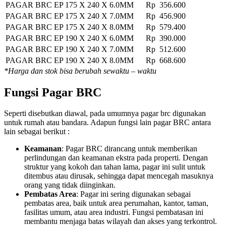
PAGAR BRC EP 175 X 240 X 6.0MM
Rp 356.600
PAGAR BRC EP 175 X 240 X 7.0MM
Rp 456.900
PAGAR BRC EP 175 X 240 X 8.0MM
Rp 579.400
PAGAR BRC EP 190 X 240 X 6.0MM
Rp 390.000
PAGAR BRC EP 190 X 240 X 7.0MM
Rp 512.600
PAGAR BRC EP 190 X 240 X 8.0MM
Rp 668.600
*Harga dan stok bisa berubah sewaktu – waktu
Fungsi Pagar BRC
Seperti disebutkan diawal, pada umumnya pagar brc digunakan
untuk rumah atau bandara. Adapun fungsi lain pagar BRC antara
lain sebagai berikut :
Keamanan
: Pagar BRC dirancang untuk memberikan
perlindungan dan keamanan ekstra pada properti. Dengan
struktur yang kokoh dan tahan lama, pagar ini sulit untuk
ditembus atau dirusak, sehingga dapat mencegah masuknya
orang yang tidak diinginkan.
Pembatas Area
: Pagar ini sering digunakan sebagai
pembatas area, baik untuk area perumahan, kantor, taman,
fasilitas umum, atau area industri. Fungsi pembatasan ini
membantu menjaga batas wilayah dan akses yang terkontrol.