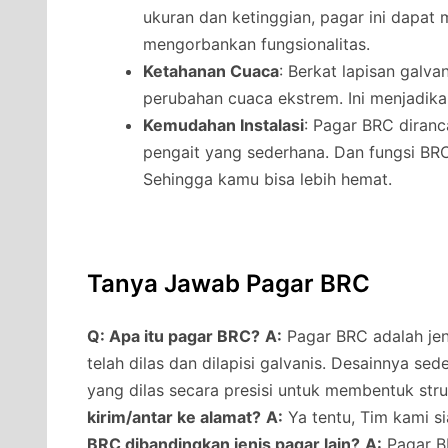
ukuran dan ketinggian, pagar ini dapat
mengorbankan fungsionalitas.
Ketahanan Cuaca
: Berkat lapisan galv
perubahan cuaca ekstrem. Ini menjadikan
Kemudahan Instalasi
: Pagar BRC diran
pengait yang sederhana. Dan fungsi B
Sehingga kamu bisa lebih hemat.
Tanya Jawab Pagar BRC
Q: Apa itu pagar BRC?
A:
Pagar BRC adalah jeni
telah dilas dan dilapisi galvanis. Desainnya s
yang dilas secara presisi untuk membentuk str
kirim/antar ke alamat?
A:
Ya tentu, Tim kami s
BRC dibandingkan jenis pagar lain?
A:
Pagar BR