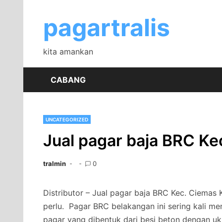
Skip
to
pagartralis
content
kita amankan
CABANG
UNCATEGORIZED
Jual pagar baja BRC K
tralmin
0
Distributor – Jual pagar baja BRC Kec. Ciemas 
perlu.
Pagar BRC belakangan ini sering kali men
pagar yang dibentuk dari besi beton dengan