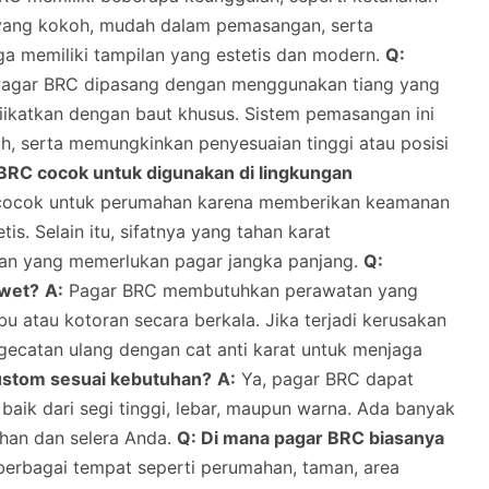
n yang kokoh, mudah dalam pemasangan, serta
uga memiliki tampilan yang estetis dan modern.
Q:
agar BRC dipasang dengan menggunakan tiang yang
diikatkan dengan baut khusus. Sistem pemasangan ini
h, serta memungkinkan penyesuaian tinggi atau posisi
BRC cocok untuk digunakan di lingkungan
 cocok untuk perumahan karena memberikan keamanan
is. Selain itu, sifatnya yang tahan karat
han yang memerlukan pagar jangka panjang.
Q:
awet?
A:
Pagar BRC membutuhkan perawatan yang
u atau kotoran secara berkala. Jika terjadi kerusakan
ngecatan ulang dengan cat anti karat untuk menjaga
ustom sesuai kebutuhan?
A:
Ya, pagar BRC dapat
baik dari segi tinggi, lebar, maupun warna. Ada banyak
uhan dan selera Anda.
Q: Di mana pagar BRC biasanya
berbagai tempat seperti perumahan, taman, area