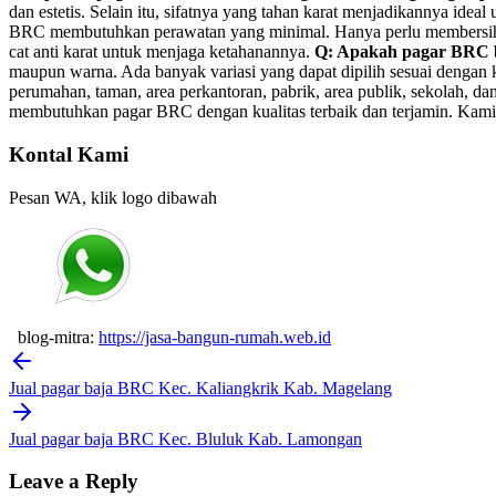
dan estetis. Selain itu, sifatnya yang tahan karat menjadikannya id
BRC membutuhkan perawatan yang minimal. Hanya perlu membersihkann
cat anti karat untuk menjaga ketahanannya.
Q: Apakah pagar BRC b
maupun warna. Ada banyak variasi yang dapat dipilih sesuai dengan
perumahan, taman, area perkantoran, pabrik, area publik, sekolah, 
membutuhkan pagar BRC dengan kualitas terbaik dan terjamin. Kami 
Kontal Kami
Pesan WA, klik logo dibawah
blog-mitra:
https://jasa-bangun-rumah.web.id
Post
navigation
Jual pagar baja BRC Kec. Kaliangkrik Kab. Magelang
Jual pagar baja BRC Kec. Bluluk Kab. Lamongan
Leave a Reply