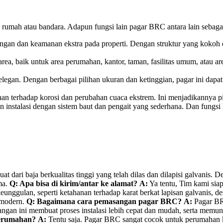
rumah atau bandara. Adapun fungsi lain pagar BRC antara lain sebagai
an dan keamanan ekstra pada properti. Dengan struktur yang kokoh dan
area, baik untuk area perumahan, kantor, taman, fasilitas umum, atau 
egan. Dengan berbagai pilihan ukuran dan ketinggian, pagar ini dapa
han terhadap korosi dan perubahan cuaca ekstrem. Ini menjadikannya pi
 instalasi dengan sistem baut dan pengait yang sederhana. Dan fung
at dari baja berkualitas tinggi yang telah dilas dan dilapisi galvani
ma.
Q: Apa bisa di kirim/antar ke alamat?
A:
Ya tentu, Tim kami sia
nggulan, seperti ketahanan terhadap karat berkat lapisan galvanis, 
n modern.
Q: Bagaimana cara pemasangan pagar BRC?
A:
Pagar BRC
ngan ini membuat proses instalasi lebih cepat dan mudah, serta memung
perumahan?
A:
Tentu saja. Pagar BRC sangat cocok untuk perumahan 