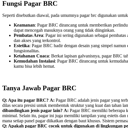
Fungsi Pagar BRC
Seperti disebutkan diawal, pada umumnya pagar brc digunakan untuk 
Keamanan
: Pagar BRC dirancang untuk memberikan perlindung
dapat mencegah masuknya orang yang tidak diinginkan.
Pembatas Area
: Pagar ini sering digunakan sebagai pembatas 
dan akses yang terkontrol.
Estetika
: Pagar BRC hadir dengan desain yang simpel namun el
fungsionalitas.
Ketahanan Cuaca
: Berkat lapisan galvanisnya, pagar BRC ta
Kemudahan Instalasi
: Pagar BRC dirancang untuk kemudahan
kamu bisa lebih hemat.
Tanya Jawab Pagar BRC
Q: Apa itu pagar BRC?
A:
Pagar BRC adalah jenis pagar yang terbu
dilas secara presisi untuk membentuk struktur yang kuat dan tahan la
dibandingkan jenis pagar lain?
A:
Pagar BRC memiliki beberapa keu
minimal. Selain itu, pagar ini juga memiliki tampilan yang estetis da
mana setiap panel pagar diikatkan dengan baut khusus. Sistem pemasa
Q: Apakah pagar BRC cocok untuk digunakan di lingkungan 