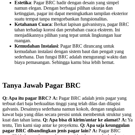
Estetika
: Pagar BRC hadir dengan desain yang simpel
namun elegan. Dengan berbagai pilihan ukuran dan
ketinggian, pagar ini dapat meningkatkan tampilan eksterior
suatu tempat tanpa mengorbankan fungsionalitas.
Ketahanan Cuaca
: Berkat lapisan galvanisnya, pagar BRC
tahan terhadap korosi dan perubahan cuaca ekstrem. Ini
menjadikannya pilihan yang tepat untuk lingkungan luar
ruangan.
Kemudahan Instalasi
: Pagar BRC dirancang untuk
kemudahan instalasi dengan sistem baut dan pengait yang
sederhana. Dan fungsi BRC adalah mengurangi waktu dan
biaya pemasangan. Sehingga kamu bisa lebih hemat.
Tanya Jawab Pagar BRC
Q: Apa itu pagar BRC?
A:
Pagar BRC adalah jenis pagar yang
terbuat dari baja berkualitas tinggi yang telah dilas dan dilapisi
galvanis. Desainnya sederhana namun kokoh, dengan rangkaian
kawat baja yang dilas secara presisi untuk membentuk struktur yang
kuat dan tahan lama.
Q: Apa bisa di kirim/antar ke alamat?
A:
Ya
tentu, Tim kami siap antar ke proyekmu.
Q: Apa saja keunggulan
pagar BRC dibandingkan jenis pagar lain?
A:
Pagar BRC