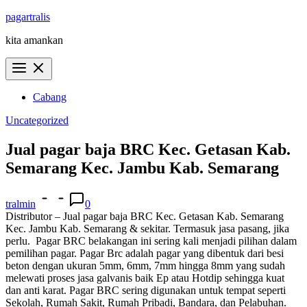
Skip
pagartralis
to
kita amankan
content
Cabang
Uncategorized
Jual pagar baja BRC Kec. Getasan Kab.
Semarang Kec. Jambu Kab. Semarang
tralmin
0
Distributor – Jual pagar baja BRC Kec. Getasan Kab. Semarang
Kec. Jambu Kab. Semarang & sekitar. Termasuk jasa pasang, jika
perlu.
Pagar BRC belakangan ini sering kali menjadi pilihan dalam
pemilihan pagar. Pagar Brc adalah pagar yang dibentuk dari besi
beton dengan ukuran 5mm, 6mm, 7mm hingga 8mm yang sudah
melewati proses jasa galvanis baik Ep atau Hotdip sehingga kuat
dan anti karat. Pagar BRC sering digunakan untuk tempat seperti
Sekolah, Rumah Sakit, Rumah Pribadi, Bandara, dan Pelabuhan.