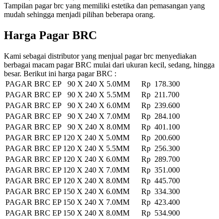
Tampilan pagar brc yang memiliki estetika dan pemasangan yang
mudah sehingga menjadi pilihan beberapa orang.
Harga Pagar BRC
Kami sebagai distributor yang menjual pagar brc menyediakan
berbagai macam pagar BRC mulai dari ukuran kecil, sedang, hingga
besar. Berikut ini harga pagar BRC :
PAGAR BRC EP 90 X 240 X 5.0MM
Rp 178.300
PAGAR BRC EP 90 X 240 X 5.5MM
Rp 211.700
PAGAR BRC EP 90 X 240 X 6.0MM
Rp 239.600
PAGAR BRC EP 90 X 240 X 7.0MM
Rp 284.100
PAGAR BRC EP 90 X 240 X 8.0MM
Rp 401.100
PAGAR BRC EP 120 X 240 X 5.0MM
Rp 200.600
PAGAR BRC EP 120 X 240 X 5.5MM
Rp 256.300
PAGAR BRC EP 120 X 240 X 6.0MM
Rp 289.700
PAGAR BRC EP 120 X 240 X 7.0MM
Rp 351.000
PAGAR BRC EP 120 X 240 X 8.0MM
Rp 445.700
PAGAR BRC EP 150 X 240 X 6.0MM
Rp 334.300
PAGAR BRC EP 150 X 240 X 7.0MM
Rp 423.400
PAGAR BRC EP 150 X 240 X 8.0MM
Rp 534.900