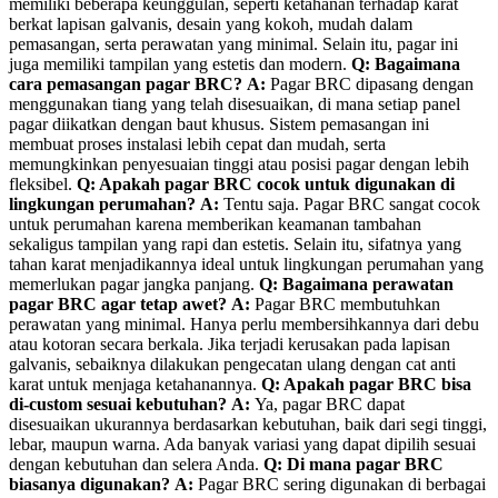
memiliki beberapa keunggulan, seperti ketahanan terhadap karat
berkat lapisan galvanis, desain yang kokoh, mudah dalam
pemasangan, serta perawatan yang minimal. Selain itu, pagar ini
juga memiliki tampilan yang estetis dan modern.
Q: Bagaimana
cara pemasangan pagar BRC?
A:
Pagar BRC dipasang dengan
menggunakan tiang yang telah disesuaikan, di mana setiap panel
pagar diikatkan dengan baut khusus. Sistem pemasangan ini
membuat proses instalasi lebih cepat dan mudah, serta
memungkinkan penyesuaian tinggi atau posisi pagar dengan lebih
fleksibel.
Q: Apakah pagar BRC cocok untuk digunakan di
lingkungan perumahan?
A:
Tentu saja. Pagar BRC sangat cocok
untuk perumahan karena memberikan keamanan tambahan
sekaligus tampilan yang rapi dan estetis. Selain itu, sifatnya yang
tahan karat menjadikannya ideal untuk lingkungan perumahan yang
memerlukan pagar jangka panjang.
Q: Bagaimana perawatan
pagar BRC agar tetap awet?
A:
Pagar BRC membutuhkan
perawatan yang minimal. Hanya perlu membersihkannya dari debu
atau kotoran secara berkala. Jika terjadi kerusakan pada lapisan
galvanis, sebaiknya dilakukan pengecatan ulang dengan cat anti
karat untuk menjaga ketahanannya.
Q: Apakah pagar BRC bisa
di-custom sesuai kebutuhan?
A:
Ya, pagar BRC dapat
disesuaikan ukurannya berdasarkan kebutuhan, baik dari segi tinggi,
lebar, maupun warna. Ada banyak variasi yang dapat dipilih sesuai
dengan kebutuhan dan selera Anda.
Q: Di mana pagar BRC
biasanya digunakan?
A:
Pagar BRC sering digunakan di berbagai