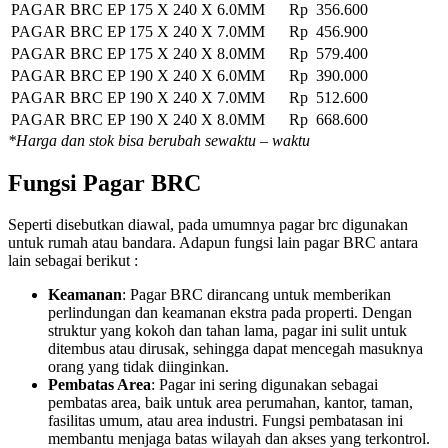
PAGAR BRC EP 175 X 240 X 6.0MM
Rp 356.600
PAGAR BRC EP 175 X 240 X 7.0MM
Rp 456.900
PAGAR BRC EP 175 X 240 X 8.0MM
Rp 579.400
PAGAR BRC EP 190 X 240 X 6.0MM
Rp 390.000
PAGAR BRC EP 190 X 240 X 7.0MM
Rp 512.600
PAGAR BRC EP 190 X 240 X 8.0MM
Rp 668.600
*Harga dan stok bisa berubah sewaktu – waktu
Fungsi Pagar BRC
Seperti disebutkan diawal, pada umumnya pagar brc digunakan
untuk rumah atau bandara. Adapun fungsi lain pagar BRC antara
lain sebagai berikut :
Keamanan
: Pagar BRC dirancang untuk memberikan
perlindungan dan keamanan ekstra pada properti. Dengan
struktur yang kokoh dan tahan lama, pagar ini sulit untuk
ditembus atau dirusak, sehingga dapat mencegah masuknya
orang yang tidak diinginkan.
Pembatas Area
: Pagar ini sering digunakan sebagai
pembatas area, baik untuk area perumahan, kantor, taman,
fasilitas umum, atau area industri. Fungsi pembatasan ini
membantu menjaga batas wilayah dan akses yang terkontrol.