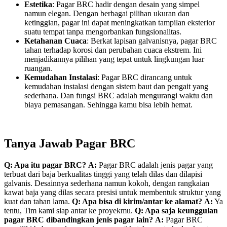
Estetika
: Pagar BRC hadir dengan desain yang simpel
namun elegan. Dengan berbagai pilihan ukuran dan
ketinggian, pagar ini dapat meningkatkan tampilan eksterior
suatu tempat tanpa mengorbankan fungsionalitas.
Ketahanan Cuaca
: Berkat lapisan galvanisnya, pagar BRC
tahan terhadap korosi dan perubahan cuaca ekstrem. Ini
menjadikannya pilihan yang tepat untuk lingkungan luar
ruangan.
Kemudahan Instalasi
: Pagar BRC dirancang untuk
kemudahan instalasi dengan sistem baut dan pengait yang
sederhana. Dan fungsi BRC adalah mengurangi waktu dan
biaya pemasangan. Sehingga kamu bisa lebih hemat.
Tanya Jawab Pagar BRC
Q: Apa itu pagar BRC?
A:
Pagar BRC adalah jenis pagar yang
terbuat dari baja berkualitas tinggi yang telah dilas dan dilapisi
galvanis. Desainnya sederhana namun kokoh, dengan rangkaian
kawat baja yang dilas secara presisi untuk membentuk struktur yang
kuat dan tahan lama.
Q: Apa bisa di kirim/antar ke alamat?
A:
Ya
tentu, Tim kami siap antar ke proyekmu.
Q: Apa saja keunggulan
pagar BRC dibandingkan jenis pagar lain?
A:
Pagar BRC