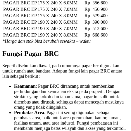
PAGAR BRC EP 175 X 240 X 6.0MM
Rp 356.600
PAGAR BRC EP 175 X 240 X 7.0MM
Rp 456.900
PAGAR BRC EP 175 X 240 X 8.0MM
Rp 579.400
PAGAR BRC EP 190 X 240 X 6.0MM
Rp 390.000
PAGAR BRC EP 190 X 240 X 7.0MM
Rp 512.600
PAGAR BRC EP 190 X 240 X 8.0MM
Rp 668.600
*Harga dan stok bisa berubah sewaktu – waktu
Fungsi Pagar BRC
Seperti disebutkan diawal, pada umumnya pagar brc digunakan
untuk rumah atau bandara. Adapun fungsi lain pagar BRC antara
lain sebagai berikut :
Keamanan
: Pagar BRC dirancang untuk memberikan
perlindungan dan keamanan ekstra pada properti. Dengan
struktur yang kokoh dan tahan lama, pagar ini sulit untuk
ditembus atau dirusak, sehingga dapat mencegah masuknya
orang yang tidak diinginkan.
Pembatas Area
: Pagar ini sering digunakan sebagai
pembatas area, baik untuk area perumahan, kantor, taman,
fasilitas umum, atau area industri. Fungsi pembatasan ini
membantu menjaga batas wilayah dan akses yang terkontrol.