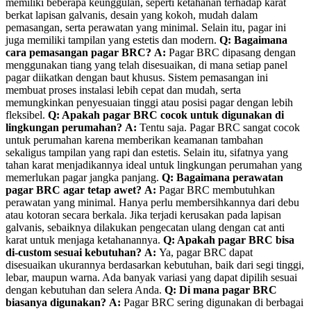
memiliki beberapa keunggulan, seperti ketahanan terhadap karat
berkat lapisan galvanis, desain yang kokoh, mudah dalam
pemasangan, serta perawatan yang minimal. Selain itu, pagar ini
juga memiliki tampilan yang estetis dan modern.
Q: Bagaimana
cara pemasangan pagar BRC?
A:
Pagar BRC dipasang dengan
menggunakan tiang yang telah disesuaikan, di mana setiap panel
pagar diikatkan dengan baut khusus. Sistem pemasangan ini
membuat proses instalasi lebih cepat dan mudah, serta
memungkinkan penyesuaian tinggi atau posisi pagar dengan lebih
fleksibel.
Q: Apakah pagar BRC cocok untuk digunakan di
lingkungan perumahan?
A:
Tentu saja. Pagar BRC sangat cocok
untuk perumahan karena memberikan keamanan tambahan
sekaligus tampilan yang rapi dan estetis. Selain itu, sifatnya yang
tahan karat menjadikannya ideal untuk lingkungan perumahan yang
memerlukan pagar jangka panjang.
Q: Bagaimana perawatan
pagar BRC agar tetap awet?
A:
Pagar BRC membutuhkan
perawatan yang minimal. Hanya perlu membersihkannya dari debu
atau kotoran secara berkala. Jika terjadi kerusakan pada lapisan
galvanis, sebaiknya dilakukan pengecatan ulang dengan cat anti
karat untuk menjaga ketahanannya.
Q: Apakah pagar BRC bisa
di-custom sesuai kebutuhan?
A:
Ya, pagar BRC dapat
disesuaikan ukurannya berdasarkan kebutuhan, baik dari segi tinggi,
lebar, maupun warna. Ada banyak variasi yang dapat dipilih sesuai
dengan kebutuhan dan selera Anda.
Q: Di mana pagar BRC
biasanya digunakan?
A:
Pagar BRC sering digunakan di berbagai