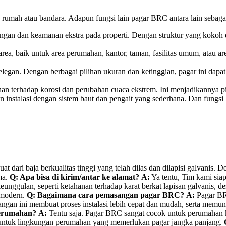
rumah atau bandara. Adapun fungsi lain pagar BRC antara lain sebagai
an dan keamanan ekstra pada properti. Dengan struktur yang kokoh dan
area, baik untuk area perumahan, kantor, taman, fasilitas umum, atau 
egan. Dengan berbagai pilihan ukuran dan ketinggian, pagar ini dapa
han terhadap korosi dan perubahan cuaca ekstrem. Ini menjadikannya pi
 instalasi dengan sistem baut dan pengait yang sederhana. Dan fung
at dari baja berkualitas tinggi yang telah dilas dan dilapisi galvani
ma.
Q: Apa bisa di kirim/antar ke alamat?
A:
Ya tentu, Tim kami sia
nggulan, seperti ketahanan terhadap karat berkat lapisan galvanis, 
n modern.
Q: Bagaimana cara pemasangan pagar BRC?
A:
Pagar BRC
ngan ini membuat proses instalasi lebih cepat dan mudah, serta memung
perumahan?
A:
Tentu saja. Pagar BRC sangat cocok untuk perumahan 
eal untuk lingkungan perumahan yang memerlukan pagar jangka panjang.