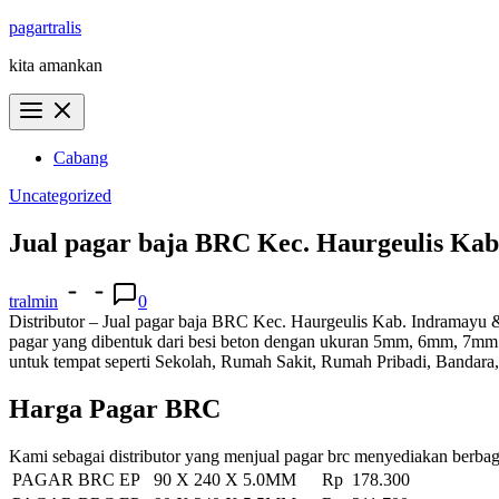
Skip
pagartralis
to
kita amankan
content
Cabang
Uncategorized
Jual pagar baja BRC Kec. Haurgeulis Ka
tralmin
0
Distributor – Jual pagar baja BRC Kec. Haurgeulis Kab. Indramayu & 
pagar yang dibentuk dari besi beton dengan ukuran 5mm, 6mm, 7mm h
untuk tempat seperti Sekolah, Rumah Sakit, Rumah Pribadi, Bandara
Harga Pagar BRC
Kami sebagai distributor yang menjual pagar brc menyediakan berbag
PAGAR BRC EP 90 X 240 X 5.0MM
Rp 178.300