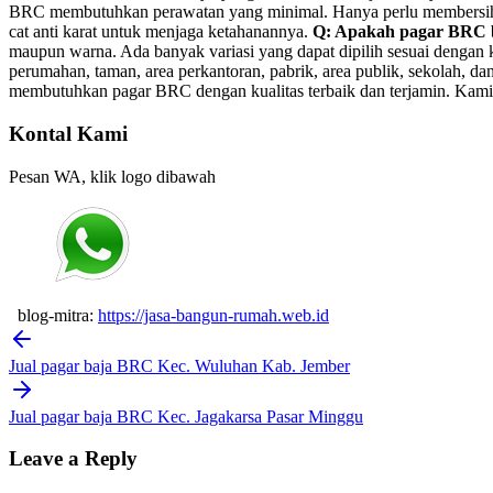
BRC membutuhkan perawatan yang minimal. Hanya perlu membersihkann
cat anti karat untuk menjaga ketahanannya.
Q: Apakah pagar BRC b
maupun warna. Ada banyak variasi yang dapat dipilih sesuai dengan
perumahan, taman, area perkantoran, pabrik, area publik, sekolah, 
membutuhkan pagar BRC dengan kualitas terbaik dan terjamin. Kami 
Kontal Kami
Pesan WA, klik logo dibawah
blog-mitra:
https://jasa-bangun-rumah.web.id
Post
navigation
Jual pagar baja BRC Kec. Wuluhan Kab. Jember
Jual pagar baja BRC Kec. Jagakarsa Pasar Minggu
Leave a Reply