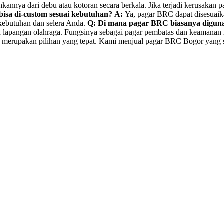
ya dari debu atau kotoran secara berkala. Jika terjadi kerusakan pa
isa di-custom sesuai kebutuhan?
A:
Ya, pagar BRC dapat disesuaikan
 kebutuhan dan selera Anda.
Q: Di mana pagar BRC biasanya digun
dan lapangan olahraga. Fungsinya sebagai pagar pembatas dan keamanan
merupakan pilihan yang tepat. Kami menjual pagar BRC Bogor yang su