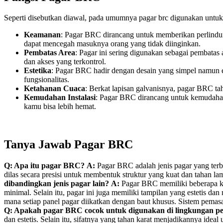
Seperti disebutkan diawal, pada umumnya pagar brc digunakan untuk 
Keamanan
: Pagar BRC dirancang untuk memberikan perlindung
dapat mencegah masuknya orang yang tidak diinginkan.
Pembatas Area
: Pagar ini sering digunakan sebagai pembatas 
dan akses yang terkontrol.
Estetika
: Pagar BRC hadir dengan desain yang simpel namun el
fungsionalitas.
Ketahanan Cuaca
: Berkat lapisan galvanisnya, pagar BRC ta
Kemudahan Instalasi
: Pagar BRC dirancang untuk kemudahan
kamu bisa lebih hemat.
Tanya Jawab Pagar BRC
Q: Apa itu pagar BRC?
A:
Pagar BRC adalah jenis pagar yang terbu
dilas secara presisi untuk membentuk struktur yang kuat dan tahan la
dibandingkan jenis pagar lain?
A:
Pagar BRC memiliki beberapa keu
minimal. Selain itu, pagar ini juga memiliki tampilan yang estetis da
mana setiap panel pagar diikatkan dengan baut khusus. Sistem pemasa
Q: Apakah pagar BRC cocok untuk digunakan di lingkungan 
dan estetis. Selain itu, sifatnya yang tahan karat menjadikannya id