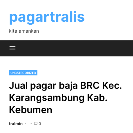
Skip
to
pagartralis
content
kita amankan
UNCATEGORIZED
Jual pagar baja BRC Kec.
Karangsambung Kab.
Kebumen
tralmin
0