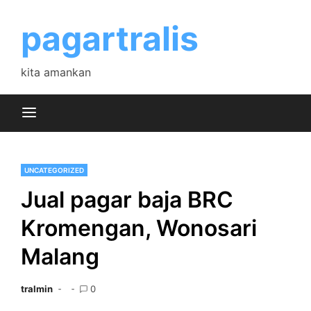
Skip
to
pagartralis
content
kita amankan
UNCATEGORIZED
Jual pagar baja BRC
Kromengan, Wonosari
Malang
tralmin
0