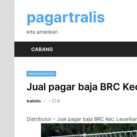
Skip
to
pagartralis
content
kita amankan
CABANG
UNCATEGORIZED
Jual pagar baja BRC Ke
tralmin
0
Distributor – Jual pagar baja BRC Kec. Leuwilia