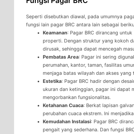
Fungsi Pagar BRC
Seperti disebutkan diawal, pada umumnya pag
fungsi lain pagar BRC antara lain sebagai beriku
Keamanan
: Pagar BRC dirancang untu
properti. Dengan struktur yang kokoh da
dirusak, sehingga dapat mencegah masu
Pembatas Area
: Pagar ini sering digu
perumahan, kantor, taman, fasilitas umu
menjaga batas wilayah dan akses yang t
Estetika
: Pagar BRC hadir dengan desai
ukuran dan ketinggian, pagar ini dapat
mengorbankan fungsionalitas.
Ketahanan Cuaca
: Berkat lapisan galv
perubahan cuaca ekstrem. Ini menjadikan
Kemudahan Instalasi
: Pagar BRC diran
pengait yang sederhana. Dan fungsi B