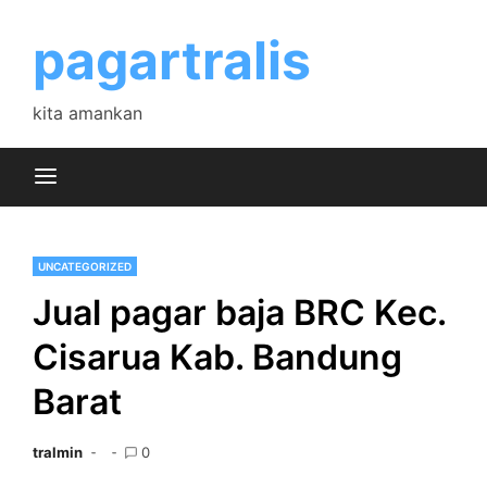
Skip
to
pagartralis
content
kita amankan
UNCATEGORIZED
Jual pagar baja BRC Kec.
Cisarua Kab. Bandung
Barat
tralmin
0