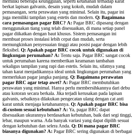
memiliki beberapa keunggulan, seperti ketahanan terhadap karat
berkat lapisan galvanis, desain yang kokoh, mudah dalam
pemasangan, serta perawatan yang minimal. Selain itu, pagar ini
juga memiliki tampilan yang estetis dan modern.
Q: Bagaimana
cara pemasangan pagar BRC?
A:
Pagar BRC dipasang dengan
menggunakan tiang yang telah disesuaikan, di mana setiap panel
pagar diikatkan dengan baut khusus. Sistem pemasangan ini
membuat proses instalasi lebih cepat dan mudah, serta
memungkinkan penyesuaian tinggi atau posisi pagar dengan lebih
fleksibel.
Q: Apakah pagar BRC cocok untuk digunakan di
lingkungan perumahan?
A:
Tentu saja. Pagar BRC sangat cocok
untuk perumahan karena memberikan keamanan tambahan
sekaligus tampilan yang rapi dan estetis. Selain itu, sifatnya yang
tahan karat menjadikannya ideal untuk lingkungan perumahan yang
memerlukan pagar jangka panjang.
Q: Bagaimana perawatan
pagar BRC agar tetap awet?
A:
Pagar BRC membutuhkan
perawatan yang minimal. Hanya perlu membersihkannya dari debu
atau kotoran secara berkala. Jika terjadi kerusakan pada lapisan
galvanis, sebaiknya dilakukan pengecatan ulang dengan cat anti
karat untuk menjaga ketahanannya.
Q: Apakah pagar BRC bisa
di-custom sesuai kebutuhan?
A:
Ya, pagar BRC dapat
disesuaikan ukurannya berdasarkan kebutuhan, baik dari segi tinggi,
lebar, maupun warna. Ada banyak variasi yang dapat dipilih sesuai
dengan kebutuhan dan selera Anda.
Q: Di mana pagar BRC
biasanya digunakan?
A:
Pagar BRC sering digunakan di berbagai