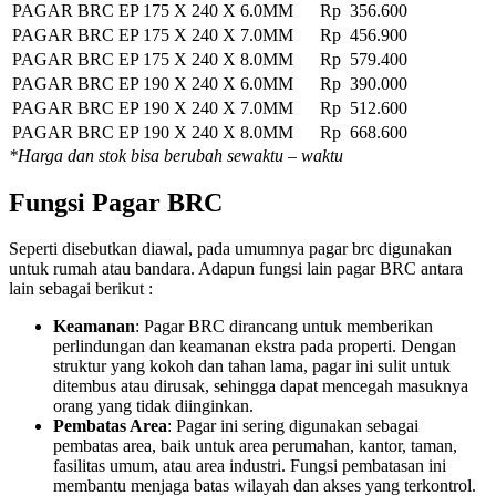
PAGAR BRC EP 175 X 240 X 6.0MM
Rp 356.600
PAGAR BRC EP 175 X 240 X 7.0MM
Rp 456.900
PAGAR BRC EP 175 X 240 X 8.0MM
Rp 579.400
PAGAR BRC EP 190 X 240 X 6.0MM
Rp 390.000
PAGAR BRC EP 190 X 240 X 7.0MM
Rp 512.600
PAGAR BRC EP 190 X 240 X 8.0MM
Rp 668.600
*Harga dan stok bisa berubah sewaktu – waktu
Fungsi Pagar BRC
Seperti disebutkan diawal, pada umumnya pagar brc digunakan
untuk rumah atau bandara. Adapun fungsi lain pagar BRC antara
lain sebagai berikut :
Keamanan
: Pagar BRC dirancang untuk memberikan
perlindungan dan keamanan ekstra pada properti. Dengan
struktur yang kokoh dan tahan lama, pagar ini sulit untuk
ditembus atau dirusak, sehingga dapat mencegah masuknya
orang yang tidak diinginkan.
Pembatas Area
: Pagar ini sering digunakan sebagai
pembatas area, baik untuk area perumahan, kantor, taman,
fasilitas umum, atau area industri. Fungsi pembatasan ini
membantu menjaga batas wilayah dan akses yang terkontrol.