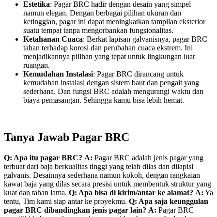
Estetika
: Pagar BRC hadir dengan desain yang simpel
namun elegan. Dengan berbagai pilihan ukuran dan
ketinggian, pagar ini dapat meningkatkan tampilan eksterior
suatu tempat tanpa mengorbankan fungsionalitas.
Ketahanan Cuaca
: Berkat lapisan galvanisnya, pagar BRC
tahan terhadap korosi dan perubahan cuaca ekstrem. Ini
menjadikannya pilihan yang tepat untuk lingkungan luar
ruangan.
Kemudahan Instalasi
: Pagar BRC dirancang untuk
kemudahan instalasi dengan sistem baut dan pengait yang
sederhana. Dan fungsi BRC adalah mengurangi waktu dan
biaya pemasangan. Sehingga kamu bisa lebih hemat.
Tanya Jawab Pagar BRC
Q: Apa itu pagar BRC?
A:
Pagar BRC adalah jenis pagar yang
terbuat dari baja berkualitas tinggi yang telah dilas dan dilapisi
galvanis. Desainnya sederhana namun kokoh, dengan rangkaian
kawat baja yang dilas secara presisi untuk membentuk struktur yang
kuat dan tahan lama.
Q: Apa bisa di kirim/antar ke alamat?
A:
Ya
tentu, Tim kami siap antar ke proyekmu.
Q: Apa saja keunggulan
pagar BRC dibandingkan jenis pagar lain?
A:
Pagar BRC