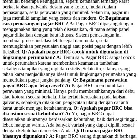
memiliki beberapa keunggulan, seperti ketahanan terhadap karat
berkat lapisan galvanis, desain yang kokoh, mudah dalam
pemasangan, serta perawatan yang minimal. Selain itu, pagar ini
juga memiliki tampilan yang estetis dan modern.
Q: Bagaimana
cara pemasangan pagar BRC?
A:
Pagar BRC dipasang dengan
menggunakan tiang yang telah disesuaikan, di mana setiap panel
pagar diikatkan dengan baut khusus. Sistem pemasangan ini
membuat proses instalasi lebih cepat dan mudah, serta
memungkinkan penyesuaian tinggi atau posisi pagar dengan lebih
fleksibel.
Q: Apakah pagar BRC cocok untuk digunakan di
lingkungan perumahan?
A:
Tentu saja. Pagar BRC sangat cocok
untuk perumahan karena memberikan keamanan tambahan
sekaligus tampilan yang rapi dan estetis. Selain itu, sifatnya yang
tahan karat menjadikannya ideal untuk lingkungan perumahan yang
memerlukan pagar jangka panjang.
Q: Bagaimana perawatan
pagar BRC agar tetap awet?
A:
Pagar BRC membutuhkan
perawatan yang minimal. Hanya perlu membersihkannya dari debu
atau kotoran secara berkala. Jika terjadi kerusakan pada lapisan
galvanis, sebaiknya dilakukan pengecatan ulang dengan cat anti
karat untuk menjaga ketahanannya.
Q: Apakah pagar BRC bisa
di-custom sesuai kebutuhan?
A:
Ya, pagar BRC dapat
disesuaikan ukurannya berdasarkan kebutuhan, baik dari segi tinggi,
lebar, maupun warna. Ada banyak variasi yang dapat dipilih sesuai
dengan kebutuhan dan selera Anda.
Q: Di mana pagar BRC
biasanya digunakan?
A:
Pagar BRC sering digunakan di berbagai