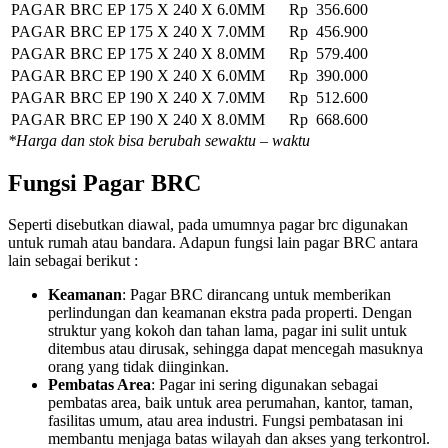
PAGAR BRC EP 175 X 240 X 6.0MM
Rp 356.600
PAGAR BRC EP 175 X 240 X 7.0MM
Rp 456.900
PAGAR BRC EP 175 X 240 X 8.0MM
Rp 579.400
PAGAR BRC EP 190 X 240 X 6.0MM
Rp 390.000
PAGAR BRC EP 190 X 240 X 7.0MM
Rp 512.600
PAGAR BRC EP 190 X 240 X 8.0MM
Rp 668.600
*Harga dan stok bisa berubah sewaktu – waktu
Fungsi Pagar BRC
Seperti disebutkan diawal, pada umumnya pagar brc digunakan
untuk rumah atau bandara. Adapun fungsi lain pagar BRC antara
lain sebagai berikut :
Keamanan
: Pagar BRC dirancang untuk memberikan
perlindungan dan keamanan ekstra pada properti. Dengan
struktur yang kokoh dan tahan lama, pagar ini sulit untuk
ditembus atau dirusak, sehingga dapat mencegah masuknya
orang yang tidak diinginkan.
Pembatas Area
: Pagar ini sering digunakan sebagai
pembatas area, baik untuk area perumahan, kantor, taman,
fasilitas umum, atau area industri. Fungsi pembatasan ini
membantu menjaga batas wilayah dan akses yang terkontrol.