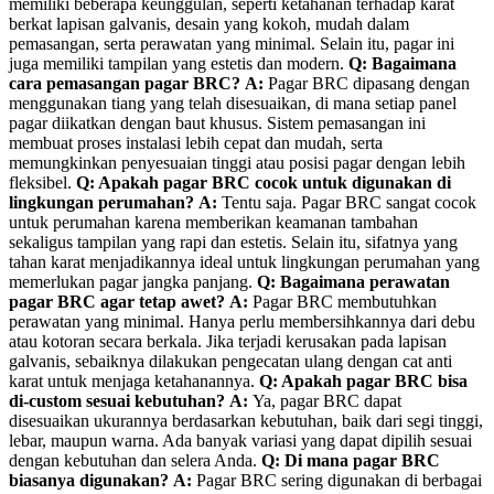
memiliki beberapa keunggulan, seperti ketahanan terhadap karat
berkat lapisan galvanis, desain yang kokoh, mudah dalam
pemasangan, serta perawatan yang minimal. Selain itu, pagar ini
juga memiliki tampilan yang estetis dan modern.
Q: Bagaimana
cara pemasangan pagar BRC?
A:
Pagar BRC dipasang dengan
menggunakan tiang yang telah disesuaikan, di mana setiap panel
pagar diikatkan dengan baut khusus. Sistem pemasangan ini
membuat proses instalasi lebih cepat dan mudah, serta
memungkinkan penyesuaian tinggi atau posisi pagar dengan lebih
fleksibel.
Q: Apakah pagar BRC cocok untuk digunakan di
lingkungan perumahan?
A:
Tentu saja. Pagar BRC sangat cocok
untuk perumahan karena memberikan keamanan tambahan
sekaligus tampilan yang rapi dan estetis. Selain itu, sifatnya yang
tahan karat menjadikannya ideal untuk lingkungan perumahan yang
memerlukan pagar jangka panjang.
Q: Bagaimana perawatan
pagar BRC agar tetap awet?
A:
Pagar BRC membutuhkan
perawatan yang minimal. Hanya perlu membersihkannya dari debu
atau kotoran secara berkala. Jika terjadi kerusakan pada lapisan
galvanis, sebaiknya dilakukan pengecatan ulang dengan cat anti
karat untuk menjaga ketahanannya.
Q: Apakah pagar BRC bisa
di-custom sesuai kebutuhan?
A:
Ya, pagar BRC dapat
disesuaikan ukurannya berdasarkan kebutuhan, baik dari segi tinggi,
lebar, maupun warna. Ada banyak variasi yang dapat dipilih sesuai
dengan kebutuhan dan selera Anda.
Q: Di mana pagar BRC
biasanya digunakan?
A:
Pagar BRC sering digunakan di berbagai