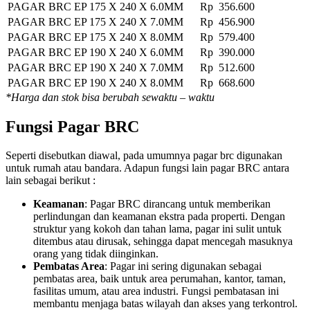
PAGAR BRC EP 175 X 240 X 6.0MM
Rp 356.600
PAGAR BRC EP 175 X 240 X 7.0MM
Rp 456.900
PAGAR BRC EP 175 X 240 X 8.0MM
Rp 579.400
PAGAR BRC EP 190 X 240 X 6.0MM
Rp 390.000
PAGAR BRC EP 190 X 240 X 7.0MM
Rp 512.600
PAGAR BRC EP 190 X 240 X 8.0MM
Rp 668.600
*Harga dan stok bisa berubah sewaktu – waktu
Fungsi Pagar BRC
Seperti disebutkan diawal, pada umumnya pagar brc digunakan
untuk rumah atau bandara. Adapun fungsi lain pagar BRC antara
lain sebagai berikut :
Keamanan
: Pagar BRC dirancang untuk memberikan
perlindungan dan keamanan ekstra pada properti. Dengan
struktur yang kokoh dan tahan lama, pagar ini sulit untuk
ditembus atau dirusak, sehingga dapat mencegah masuknya
orang yang tidak diinginkan.
Pembatas Area
: Pagar ini sering digunakan sebagai
pembatas area, baik untuk area perumahan, kantor, taman,
fasilitas umum, atau area industri. Fungsi pembatasan ini
membantu menjaga batas wilayah dan akses yang terkontrol.