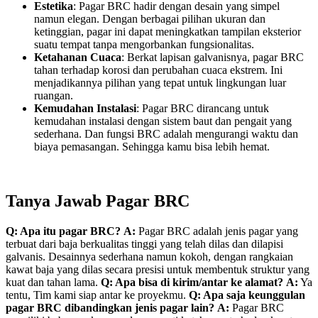
Estetika
: Pagar BRC hadir dengan desain yang simpel
namun elegan. Dengan berbagai pilihan ukuran dan
ketinggian, pagar ini dapat meningkatkan tampilan eksterior
suatu tempat tanpa mengorbankan fungsionalitas.
Ketahanan Cuaca
: Berkat lapisan galvanisnya, pagar BRC
tahan terhadap korosi dan perubahan cuaca ekstrem. Ini
menjadikannya pilihan yang tepat untuk lingkungan luar
ruangan.
Kemudahan Instalasi
: Pagar BRC dirancang untuk
kemudahan instalasi dengan sistem baut dan pengait yang
sederhana. Dan fungsi BRC adalah mengurangi waktu dan
biaya pemasangan. Sehingga kamu bisa lebih hemat.
Tanya Jawab Pagar BRC
Q: Apa itu pagar BRC?
A:
Pagar BRC adalah jenis pagar yang
terbuat dari baja berkualitas tinggi yang telah dilas dan dilapisi
galvanis. Desainnya sederhana namun kokoh, dengan rangkaian
kawat baja yang dilas secara presisi untuk membentuk struktur yang
kuat dan tahan lama.
Q: Apa bisa di kirim/antar ke alamat?
A:
Ya
tentu, Tim kami siap antar ke proyekmu.
Q: Apa saja keunggulan
pagar BRC dibandingkan jenis pagar lain?
A:
Pagar BRC