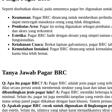
Seperti disebutkan diawal, pada umumnya pagar brc digunakan untuk 
Keamanan
: Pagar BRC dirancang untuk memberikan perlindung
dapat mencegah masuknya orang yang tidak diinginkan.
Pembatas Area
: Pagar ini sering digunakan sebagai pembatas 
dan akses yang terkontrol.
Estetika
: Pagar BRC hadir dengan desain yang simpel namun el
fungsionalitas.
Ketahanan Cuaca
: Berkat lapisan galvanisnya, pagar BRC ta
Kemudahan Instalasi
: Pagar BRC dirancang untuk kemudahan
kamu bisa lebih hemat.
Tanya Jawab Pagar BRC
Q: Apa itu pagar BRC?
A:
Pagar BRC adalah jenis pagar yang terbu
dilas secara presisi untuk membentuk struktur yang kuat dan tahan la
dibandingkan jenis pagar lain?
A:
Pagar BRC memiliki beberapa keu
minimal. Selain itu, pagar ini juga memiliki tampilan yang estetis da
mana setiap panel pagar diikatkan dengan baut khusus. Sistem pemasa
Q: Apakah pagar BRC cocok untuk digunakan di lingkungan 
dan estetis. Selain itu, sifatnya yang tahan karat menjadikannya id