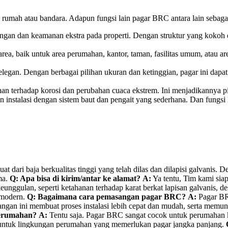
rumah atau bandara. Adapun fungsi lain pagar BRC antara lain sebagai
an dan keamanan ekstra pada properti. Dengan struktur yang kokoh dan
area, baik untuk area perumahan, kantor, taman, fasilitas umum, atau 
egan. Dengan berbagai pilihan ukuran dan ketinggian, pagar ini dapa
han terhadap korosi dan perubahan cuaca ekstrem. Ini menjadikannya pi
 instalasi dengan sistem baut dan pengait yang sederhana. Dan fung
at dari baja berkualitas tinggi yang telah dilas dan dilapisi galvani
ma.
Q: Apa bisa di kirim/antar ke alamat?
A:
Ya tentu, Tim kami sia
nggulan, seperti ketahanan terhadap karat berkat lapisan galvanis, 
n modern.
Q: Bagaimana cara pemasangan pagar BRC?
A:
Pagar BRC
ngan ini membuat proses instalasi lebih cepat dan mudah, serta memung
perumahan?
A:
Tentu saja. Pagar BRC sangat cocok untuk perumahan 
eal untuk lingkungan perumahan yang memerlukan pagar jangka panjang.