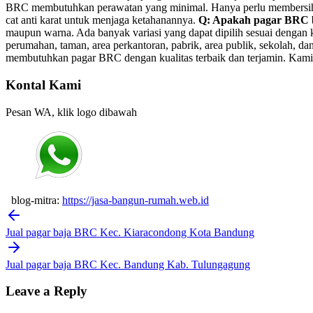
BRC membutuhkan perawatan yang minimal. Hanya perlu membersihkann
cat anti karat untuk menjaga ketahanannya.
Q: Apakah pagar BRC b
maupun warna. Ada banyak variasi yang dapat dipilih sesuai dengan
perumahan, taman, area perkantoran, pabrik, area publik, sekolah, 
membutuhkan pagar BRC dengan kualitas terbaik dan terjamin. Kami 
Kontal Kami
Pesan WA, klik logo dibawah
blog-mitra:
https://jasa-bangun-rumah.web.id
Post
navigation
Jual pagar baja BRC Kec. Kiaracondong Kota Bandung
Jual pagar baja BRC Kec. Bandung Kab. Tulungagung
Leave a Reply