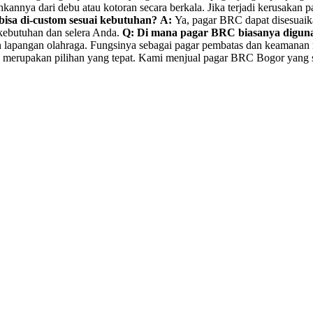
ya dari debu atau kotoran secara berkala. Jika terjadi kerusakan pa
isa di-custom sesuai kebutuhan?
A:
Ya, pagar BRC dapat disesuaikan
 kebutuhan dan selera Anda.
Q: Di mana pagar BRC biasanya digun
dan lapangan olahraga. Fungsinya sebagai pagar pembatas dan keamanan
merupakan pilihan yang tepat. Kami menjual pagar BRC Bogor yang su