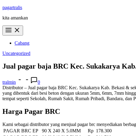
Skip
pagartralis
to
kita amankan
content
Cabang
Uncategorized
Jual pagar baja BRC Kec. Sukakarya Kab.
tralmin
0
Distributor – Jual pagar baja BRC Kec. Sukakarya Kab. Bekasi & seki
yang dibentuk dari besi beton dengan ukuran 5mm, 6mm, 7mm hingga 
tempat seperti Sekolah, Rumah Sakit, Rumah Pribadi, Bandara, dan 
Harga Pagar BRC
Kami sebagai distributor yang menjual pagar brc menyediakan berbag
PAGAR BRC EP 90 X 240 X 5.0MM
Rp 178.300