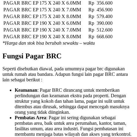
PAGAR BRC EP 175 X 240 X 6.0MM
Rp 356.600
PAGAR BRC EP 175 X 240 X 7.0MM
Rp 456.900
PAGAR BRC EP 175 X 240 X 8.0MM
Rp 579.400
PAGAR BRC EP 190 X 240 X 6.0MM
Rp 390.000
PAGAR BRC EP 190 X 240 X 7.0MM
Rp 512.600
PAGAR BRC EP 190 X 240 X 8.0MM
Rp 668.600
*Harga dan stok bisa berubah sewaktu – waktu
Fungsi Pagar BRC
Seperti disebutkan diawal, pada umumnya pagar brc digunakan
untuk rumah atau bandara. Adapun fungsi lain pagar BRC antara
lain sebagai berikut :
Keamanan
: Pagar BRC dirancang untuk memberikan
perlindungan dan keamanan ekstra pada properti. Dengan
struktur yang kokoh dan tahan lama, pagar ini sulit untuk
ditembus atau dirusak, sehingga dapat mencegah masuknya
orang yang tidak diinginkan.
Pembatas Area
: Pagar ini sering digunakan sebagai
pembatas area, baik untuk area perumahan, kantor, taman,
fasilitas umum, atau area industri. Fungsi pembatasan ini
membantu menjaga batas wilayah dan akses yang terkontrol.