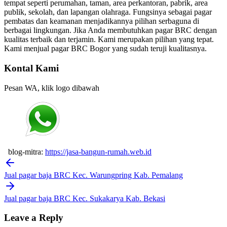
tempat seperti perumahan, taman, area perkantoran, pabrik, area
publik, sekolah, dan lapangan olahraga. Fungsinya sebagai pagar
pembatas dan keamanan menjadikannya pilihan serbaguna di
berbagai lingkungan. Jika Anda membutuhkan pagar BRC dengan
kualitas terbaik dan terjamin. Kami merupakan pilihan yang tepat.
Kami menjual pagar BRC Bogor yang sudah teruji kualitasnya.
Kontal Kami
Pesan WA, klik logo dibawah
blog-mitra:
https://jasa-bangun-rumah.web.id
Post
navigation
Jual pagar baja BRC Kec. Warungpring Kab. Pemalang
Jual pagar baja BRC Kec. Sukakarya Kab. Bekasi
Leave a Reply