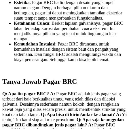
Estetika
: Pagar BRC hadir dengan desain yang simpel
namun elegan. Dengan berbagai pilihan ukuran dan
ketinggian, pagar ini dapat meningkatkan tampilan eksterior
suatu tempat tanpa mengorbankan fungsionalitas.
Ketahanan Cuaca
: Berkat lapisan galvanisnya, pagar BRC
tahan terhadap korosi dan perubahan cuaca ekstrem. Ini
menjadikannya pilihan yang tepat untuk lingkungan luar
ruangan.
Kemudahan Instalasi
: Pagar BRC dirancang untuk
kemudahan instalasi dengan sistem baut dan pengait yang
sederhana. Dan fungsi BRC adalah mengurangi waktu dan
biaya pemasangan. Sehingga kamu bisa lebih hemat.
Tanya Jawab Pagar BRC
Q: Apa itu pagar BRC?
A:
Pagar BRC adalah jenis pagar yang
terbuat dari baja berkualitas tinggi yang telah dilas dan dilapisi
galvanis. Desainnya sederhana namun kokoh, dengan rangkaian
kawat baja yang dilas secara presisi untuk membentuk struktur yang
kuat dan tahan lama.
Q: Apa bisa di kirim/antar ke alamat?
A:
Ya
tentu, Tim kami siap antar ke proyekmu.
Q: Apa saja keunggulan
pagar BRC dibandingkan jenis pagar lain?
A:
Pagar BRC