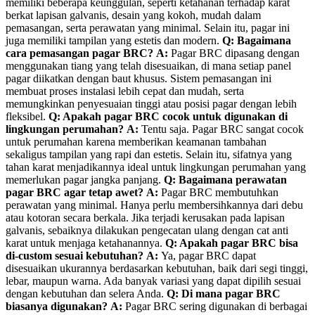
memiliki beberapa keunggulan, seperti ketahanan terhadap karat
berkat lapisan galvanis, desain yang kokoh, mudah dalam
pemasangan, serta perawatan yang minimal. Selain itu, pagar ini
juga memiliki tampilan yang estetis dan modern.
Q: Bagaimana
cara pemasangan pagar BRC?
A:
Pagar BRC dipasang dengan
menggunakan tiang yang telah disesuaikan, di mana setiap panel
pagar diikatkan dengan baut khusus. Sistem pemasangan ini
membuat proses instalasi lebih cepat dan mudah, serta
memungkinkan penyesuaian tinggi atau posisi pagar dengan lebih
fleksibel.
Q: Apakah pagar BRC cocok untuk digunakan di
lingkungan perumahan?
A:
Tentu saja. Pagar BRC sangat cocok
untuk perumahan karena memberikan keamanan tambahan
sekaligus tampilan yang rapi dan estetis. Selain itu, sifatnya yang
tahan karat menjadikannya ideal untuk lingkungan perumahan yang
memerlukan pagar jangka panjang.
Q: Bagaimana perawatan
pagar BRC agar tetap awet?
A:
Pagar BRC membutuhkan
perawatan yang minimal. Hanya perlu membersihkannya dari debu
atau kotoran secara berkala. Jika terjadi kerusakan pada lapisan
galvanis, sebaiknya dilakukan pengecatan ulang dengan cat anti
karat untuk menjaga ketahanannya.
Q: Apakah pagar BRC bisa
di-custom sesuai kebutuhan?
A:
Ya, pagar BRC dapat
disesuaikan ukurannya berdasarkan kebutuhan, baik dari segi tinggi,
lebar, maupun warna. Ada banyak variasi yang dapat dipilih sesuai
dengan kebutuhan dan selera Anda.
Q: Di mana pagar BRC
biasanya digunakan?
A:
Pagar BRC sering digunakan di berbagai