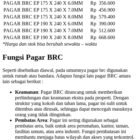
PAGAR BRC EP 175 X 240 X 6.0MM
Rp 356.600
PAGAR BRC EP 175 X 240 X 7.0MM
Rp 456.900
PAGAR BRC EP 175 X 240 X 8.0MM
Rp 579.400
PAGAR BRC EP 190 X 240 X 6.0MM
Rp 390.000
PAGAR BRC EP 190 X 240 X 7.0MM
Rp 512.600
PAGAR BRC EP 190 X 240 X 8.0MM
Rp 668.600
*Harga dan stok bisa berubah sewaktu – waktu
Fungsi Pagar BRC
Seperti disebutkan diawal, pada umumnya pagar brc digunakan
untuk rumah atau bandara. Adapun fungsi lain pagar BRC antara
lain sebagai berikut :
Keamanan
: Pagar BRC dirancang untuk memberikan
perlindungan dan keamanan ekstra pada properti. Dengan
struktur yang kokoh dan tahan lama, pagar ini sulit untuk
ditembus atau dirusak, sehingga dapat mencegah masuknya
orang yang tidak diinginkan.
Pembatas Area
: Pagar ini sering digunakan sebagai
pembatas area, baik untuk area perumahan, kantor, taman,
fasilitas umum, atau area industri. Fungsi pembatasan ini
membantu menjaga batas wilayah dan akses yang terkontrol.