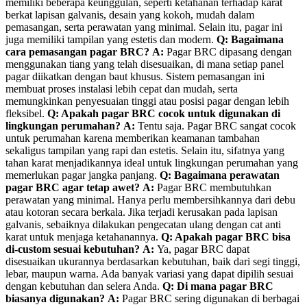
memiliki beberapa keunggulan, seperti ketahanan terhadap karat
berkat lapisan galvanis, desain yang kokoh, mudah dalam
pemasangan, serta perawatan yang minimal. Selain itu, pagar ini
juga memiliki tampilan yang estetis dan modern.
Q: Bagaimana
cara pemasangan pagar BRC?
A:
Pagar BRC dipasang dengan
menggunakan tiang yang telah disesuaikan, di mana setiap panel
pagar diikatkan dengan baut khusus. Sistem pemasangan ini
membuat proses instalasi lebih cepat dan mudah, serta
memungkinkan penyesuaian tinggi atau posisi pagar dengan lebih
fleksibel.
Q: Apakah pagar BRC cocok untuk digunakan di
lingkungan perumahan?
A:
Tentu saja. Pagar BRC sangat cocok
untuk perumahan karena memberikan keamanan tambahan
sekaligus tampilan yang rapi dan estetis. Selain itu, sifatnya yang
tahan karat menjadikannya ideal untuk lingkungan perumahan yang
memerlukan pagar jangka panjang.
Q: Bagaimana perawatan
pagar BRC agar tetap awet?
A:
Pagar BRC membutuhkan
perawatan yang minimal. Hanya perlu membersihkannya dari debu
atau kotoran secara berkala. Jika terjadi kerusakan pada lapisan
galvanis, sebaiknya dilakukan pengecatan ulang dengan cat anti
karat untuk menjaga ketahanannya.
Q: Apakah pagar BRC bisa
di-custom sesuai kebutuhan?
A:
Ya, pagar BRC dapat
disesuaikan ukurannya berdasarkan kebutuhan, baik dari segi tinggi,
lebar, maupun warna. Ada banyak variasi yang dapat dipilih sesuai
dengan kebutuhan dan selera Anda.
Q: Di mana pagar BRC
biasanya digunakan?
A:
Pagar BRC sering digunakan di berbagai