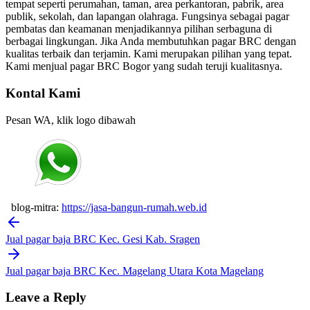
tempat seperti perumahan, taman, area perkantoran, pabrik, area
publik, sekolah, dan lapangan olahraga. Fungsinya sebagai pagar
pembatas dan keamanan menjadikannya pilihan serbaguna di
berbagai lingkungan. Jika Anda membutuhkan pagar BRC dengan
kualitas terbaik dan terjamin. Kami merupakan pilihan yang tepat.
Kami menjual pagar BRC Bogor yang sudah teruji kualitasnya.
Kontal Kami
Pesan WA, klik logo dibawah
blog-mitra:
https://jasa-bangun-rumah.web.id
Post
navigation
Jual pagar baja BRC Kec. Gesi Kab. Sragen
Jual pagar baja BRC Kec. Magelang Utara Kota Magelang
Leave a Reply