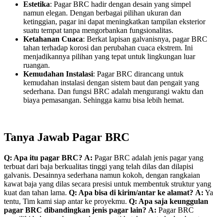
Estetika
: Pagar BRC hadir dengan desain yang simpel
namun elegan. Dengan berbagai pilihan ukuran dan
ketinggian, pagar ini dapat meningkatkan tampilan eksterior
suatu tempat tanpa mengorbankan fungsionalitas.
Ketahanan Cuaca
: Berkat lapisan galvanisnya, pagar BRC
tahan terhadap korosi dan perubahan cuaca ekstrem. Ini
menjadikannya pilihan yang tepat untuk lingkungan luar
ruangan.
Kemudahan Instalasi
: Pagar BRC dirancang untuk
kemudahan instalasi dengan sistem baut dan pengait yang
sederhana. Dan fungsi BRC adalah mengurangi waktu dan
biaya pemasangan. Sehingga kamu bisa lebih hemat.
Tanya Jawab Pagar BRC
Q: Apa itu pagar BRC?
A:
Pagar BRC adalah jenis pagar yang
terbuat dari baja berkualitas tinggi yang telah dilas dan dilapisi
galvanis. Desainnya sederhana namun kokoh, dengan rangkaian
kawat baja yang dilas secara presisi untuk membentuk struktur yang
kuat dan tahan lama.
Q: Apa bisa di kirim/antar ke alamat?
A:
Ya
tentu, Tim kami siap antar ke proyekmu.
Q: Apa saja keunggulan
pagar BRC dibandingkan jenis pagar lain?
A:
Pagar BRC