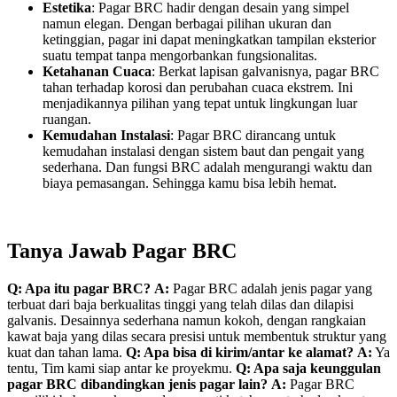
Estetika
: Pagar BRC hadir dengan desain yang simpel
namun elegan. Dengan berbagai pilihan ukuran dan
ketinggian, pagar ini dapat meningkatkan tampilan eksterior
suatu tempat tanpa mengorbankan fungsionalitas.
Ketahanan Cuaca
: Berkat lapisan galvanisnya, pagar BRC
tahan terhadap korosi dan perubahan cuaca ekstrem. Ini
menjadikannya pilihan yang tepat untuk lingkungan luar
ruangan.
Kemudahan Instalasi
: Pagar BRC dirancang untuk
kemudahan instalasi dengan sistem baut dan pengait yang
sederhana. Dan fungsi BRC adalah mengurangi waktu dan
biaya pemasangan. Sehingga kamu bisa lebih hemat.
Tanya Jawab Pagar BRC
Q: Apa itu pagar BRC?
A:
Pagar BRC adalah jenis pagar yang
terbuat dari baja berkualitas tinggi yang telah dilas dan dilapisi
galvanis. Desainnya sederhana namun kokoh, dengan rangkaian
kawat baja yang dilas secara presisi untuk membentuk struktur yang
kuat dan tahan lama.
Q: Apa bisa di kirim/antar ke alamat?
A:
Ya
tentu, Tim kami siap antar ke proyekmu.
Q: Apa saja keunggulan
pagar BRC dibandingkan jenis pagar lain?
A:
Pagar BRC