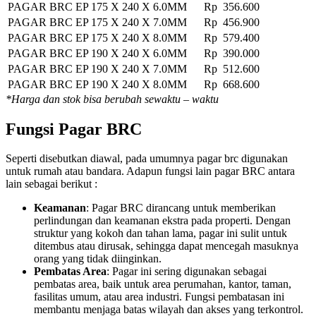
PAGAR BRC EP 175 X 240 X 6.0MM
Rp 356.600
PAGAR BRC EP 175 X 240 X 7.0MM
Rp 456.900
PAGAR BRC EP 175 X 240 X 8.0MM
Rp 579.400
PAGAR BRC EP 190 X 240 X 6.0MM
Rp 390.000
PAGAR BRC EP 190 X 240 X 7.0MM
Rp 512.600
PAGAR BRC EP 190 X 240 X 8.0MM
Rp 668.600
*Harga dan stok bisa berubah sewaktu – waktu
Fungsi Pagar BRC
Seperti disebutkan diawal, pada umumnya pagar brc digunakan
untuk rumah atau bandara. Adapun fungsi lain pagar BRC antara
lain sebagai berikut :
Keamanan
: Pagar BRC dirancang untuk memberikan
perlindungan dan keamanan ekstra pada properti. Dengan
struktur yang kokoh dan tahan lama, pagar ini sulit untuk
ditembus atau dirusak, sehingga dapat mencegah masuknya
orang yang tidak diinginkan.
Pembatas Area
: Pagar ini sering digunakan sebagai
pembatas area, baik untuk area perumahan, kantor, taman,
fasilitas umum, atau area industri. Fungsi pembatasan ini
membantu menjaga batas wilayah dan akses yang terkontrol.