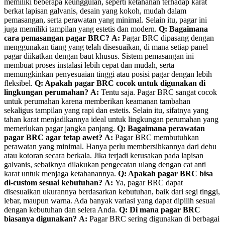
memiliki beberapa keunggulan, seperti ketahanan terhadap karat
berkat lapisan galvanis, desain yang kokoh, mudah dalam
pemasangan, serta perawatan yang minimal. Selain itu, pagar ini
juga memiliki tampilan yang estetis dan modern.
Q: Bagaimana
cara pemasangan pagar BRC?
A:
Pagar BRC dipasang dengan
menggunakan tiang yang telah disesuaikan, di mana setiap panel
pagar diikatkan dengan baut khusus. Sistem pemasangan ini
membuat proses instalasi lebih cepat dan mudah, serta
memungkinkan penyesuaian tinggi atau posisi pagar dengan lebih
fleksibel.
Q: Apakah pagar BRC cocok untuk digunakan di
lingkungan perumahan?
A:
Tentu saja. Pagar BRC sangat cocok
untuk perumahan karena memberikan keamanan tambahan
sekaligus tampilan yang rapi dan estetis. Selain itu, sifatnya yang
tahan karat menjadikannya ideal untuk lingkungan perumahan yang
memerlukan pagar jangka panjang.
Q: Bagaimana perawatan
pagar BRC agar tetap awet?
A:
Pagar BRC membutuhkan
perawatan yang minimal. Hanya perlu membersihkannya dari debu
atau kotoran secara berkala. Jika terjadi kerusakan pada lapisan
galvanis, sebaiknya dilakukan pengecatan ulang dengan cat anti
karat untuk menjaga ketahanannya.
Q: Apakah pagar BRC bisa
di-custom sesuai kebutuhan?
A:
Ya, pagar BRC dapat
disesuaikan ukurannya berdasarkan kebutuhan, baik dari segi tinggi,
lebar, maupun warna. Ada banyak variasi yang dapat dipilih sesuai
dengan kebutuhan dan selera Anda.
Q: Di mana pagar BRC
biasanya digunakan?
A:
Pagar BRC sering digunakan di berbagai