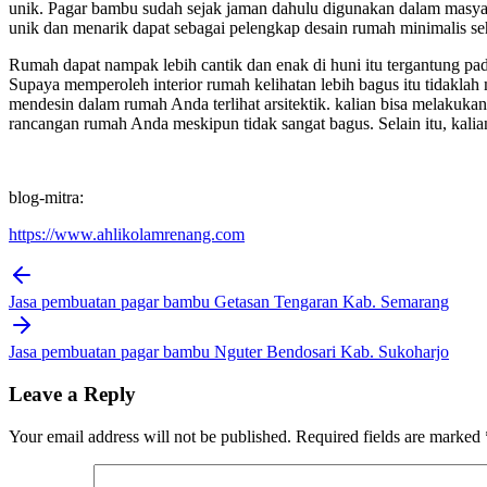
unik. Pagar bambu sudah sejak jaman dahulu digunakan dalam masyar
unik dan menarik dapat sebagai pelengkap desain rumah minimalis seh
Rumah dapat nampak lebih cantik dan enak di huni itu tergantung p
Supaya memperoleh interior rumah kelihatan lebih bagus itu tidaklah
mendesin dalam rumah Anda terlihat arsitektik. kalian bisa melakuka
rancangan rumah Anda meskipun tidak sangat bagus. Selain itu, kalia
blog-mitra:
https://www.ahlikolamrenang.com
Post
navigation
Jasa pembuatan pagar bambu Getasan Tengaran Kab. Semarang
Jasa pembuatan pagar bambu Nguter Bendosari Kab. Sukoharjo
Leave a Reply
Your email address will not be published.
Required fields are marked