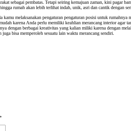
akat sebagai pembatas. Tetapi seiring kemajuan zaman, kini pagar bam
ingga rumah akan lebih terlihat indah, unik, asri dan cantik dengan s
ada kamu melaksanakan pengaturan pengaturan posisi untuk rumahnya m
 mudah karena Anda perlu memiliki keahlian merancang interior agar ta
nnya dengan berbagai kreativitas yang kalian miliki karena dengan mela
n juga bisa memperoleh sesuatu lain waktu merancang sendiri.
*