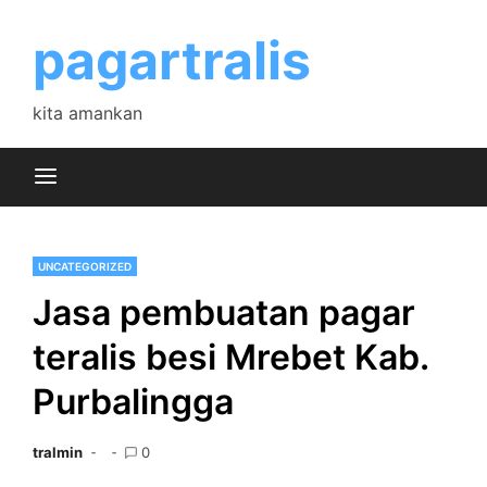
Skip
to
pagartralis
content
kita amankan
UNCATEGORIZED
Jasa pembuatan pagar
teralis besi Mrebet Kab.
Purbalingga
tralmin
0