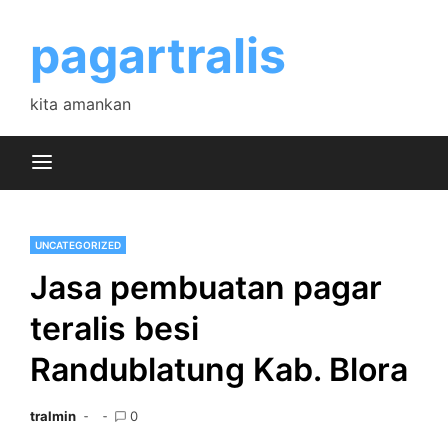
Skip
to
pagartralis
content
kita amankan
UNCATEGORIZED
Jasa pembuatan pagar
teralis besi
Randublatung Kab. Blora
tralmin
0