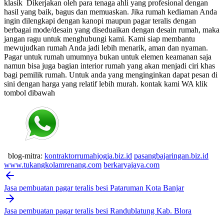
klasik
Dikerjakan oleh para tenaga ahli yang profesional dengan
hasil yang baik, bagus dan memuaskan.
Jika rumah kediaman Anda
ingin dilengkapi dengan kanopi maupun pagar teralis dengan
berbagai mode/desain yang diseduaikan dengan desain rumah, maka
jangan ragu untuk menghubungi kami. Kami siap membantu
mewujudkan rumah Anda jadi lebih menarik, aman dan nyaman.
Pagar untuk rumah umumnya bukan untuk elemen keamanan saja
namun bisa juga bagian interior rumah yang akan menjadi ciri khas
bagi pemilik rumah. Untuk anda yang menginginkan dapat pesan di
sini dengan harga yang relatif lebih murah.
kontak kami WA klik
tombol dibawah
blog-mitra:
kontraktorrumahjogja.biz.id
pasangbajaringan.biz.id
www.tukangkolamrenang.com
berkaryajaya.com
Post
navigation
Jasa pembuatan pagar teralis besi Pataruman Kota Banjar
Jasa pembuatan pagar teralis besi Randublatung Kab. Blora