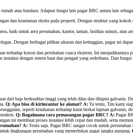
rumah atau bandara. Adapun fungsi lain pagar BRC antara lain sebagai
an dan keamanan ekstra pada properti. Dengan struktur yang kokoh dan
area, baik untuk area perumahan, kantor, taman, fasilitas umum, atau 
egan. Dengan berbagai pilihan ukuran dan ketinggian, pagar ini dapa
han terhadap korosi dan perubahan cuaca ekstrem. Ini menjadikannya pi
 instalasi dengan sistem baut dan pengait yang sederhana. Dan fung
at dari baja berkualitas tinggi yang telah dilas dan dilapisi galvani
ma.
Q: Apa bisa di kirim/antar ke alamat?
A:
Ya tentu, Tim kami sia
nggulan, seperti ketahanan terhadap karat berkat lapisan galvanis, 
n modern.
Q: Bagaimana cara pemasangan pagar BRC?
A:
Pagar BRC
ngan ini membuat proses instalasi lebih cepat dan mudah, serta memung
perumahan?
A:
Tentu saja. Pagar BRC sangat cocok untuk perumahan 
eal untuk lingkungan perumahan yang memerlukan pagar jangka panjang.