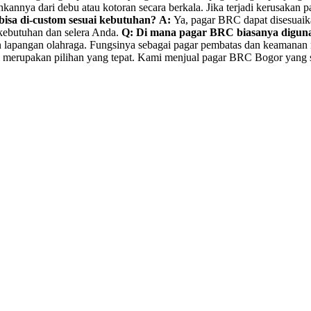
ya dari debu atau kotoran secara berkala. Jika terjadi kerusakan pa
isa di-custom sesuai kebutuhan?
A:
Ya, pagar BRC dapat disesuaikan
 kebutuhan dan selera Anda.
Q: Di mana pagar BRC biasanya digun
dan lapangan olahraga. Fungsinya sebagai pagar pembatas dan keamanan
merupakan pilihan yang tepat. Kami menjual pagar BRC Bogor yang su