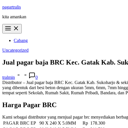
Skip
pagartralis
to
kita amankan
content
Cabang
Uncategorized
Jual pagar baja BRC Kec. Gatak Kab. Su
tralmin
0
Distributor – Jual pagar baja BRC Kec. Gatak Kab. Sukoharjo & sekit
yang dibentuk dari besi beton dengan ukuran 5mm, 6mm, 7mm hingga 
tempat seperti Sekolah, Rumah Sakit, Rumah Pribadi, Bandara, dan 
Harga Pagar BRC
Kami sebagai distributor yang menjual pagar brc menyediakan berbag
PAGAR BRC EP 90 X 240 X 5.0MM
Rp 178.300