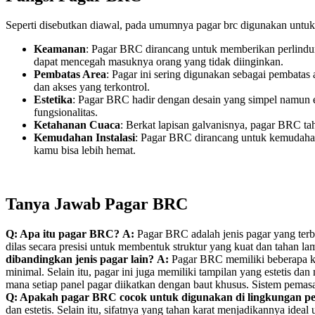
Seperti disebutkan diawal, pada umumnya pagar brc digunakan untuk 
Keamanan
: Pagar BRC dirancang untuk memberikan perlindung
dapat mencegah masuknya orang yang tidak diinginkan.
Pembatas Area
: Pagar ini sering digunakan sebagai pembatas 
dan akses yang terkontrol.
Estetika
: Pagar BRC hadir dengan desain yang simpel namun el
fungsionalitas.
Ketahanan Cuaca
: Berkat lapisan galvanisnya, pagar BRC ta
Kemudahan Instalasi
: Pagar BRC dirancang untuk kemudahan
kamu bisa lebih hemat.
Tanya Jawab Pagar BRC
Q: Apa itu pagar BRC?
A:
Pagar BRC adalah jenis pagar yang terbu
dilas secara presisi untuk membentuk struktur yang kuat dan tahan la
dibandingkan jenis pagar lain?
A:
Pagar BRC memiliki beberapa keu
minimal. Selain itu, pagar ini juga memiliki tampilan yang estetis da
mana setiap panel pagar diikatkan dengan baut khusus. Sistem pemasa
Q: Apakah pagar BRC cocok untuk digunakan di lingkungan 
dan estetis. Selain itu, sifatnya yang tahan karat menjadikannya id